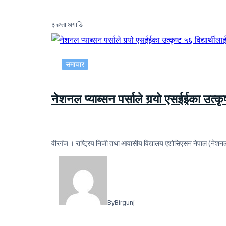
३ हप्ता अगाडि
समाचार
नेशनल प्याब्सन पर्साले गर्‍यो एसईईका उत्कृष
वीरगंज । राष्ट्रिय निजी तथा आवासीय विद्यालय एशोसिएसन नेपाल (नेशनल प्य
By
Birgunj