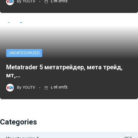
By
YOUTV
६ वर्ष अगाडि
UNCATEGORIZED
Metatrader 5 метатрейдер, мета трейд,
мт,…
By
YOUTV
६ वर्ष अगाडि
Categories