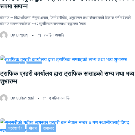
रूपमा सम्पन्न
वीरगंज — विद्यार्थीहरूमा नेतृत्व क्षमता, जिम्मेवारीबोध, अनुशासन तथा सेवाभावको विकास गर्ने उद्देश्यले
वीरगंज महानगरपालिका–१२ मुर्लीस्थित सगरमाथा स्कुलमा ‘ब्याच…
By
Birgunj
२ महिना अगाडि
प्रदेश नं २
समाचार
ट्राफिक प्रहरी कार्यालय द्वारा ट्राफिक सप्ताहको सभ्य तथा भव्य
शुभारम्भ
By
Sulav Rijal
२ महिना अगाडि
प्रदेश नं १
मौसम
समाचार