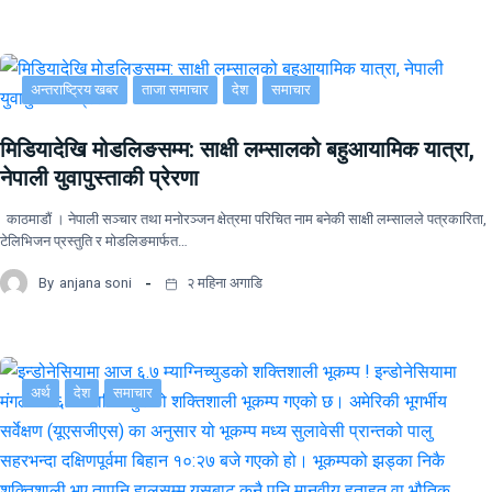
अन्तराष्ट्रिय खबर
ताजा समाचार
देश
समाचार
मिडियादेखि मोडलिङसम्म: साक्षी लम्सालको बहुआयामिक यात्रा,
नेपाली युवापुस्ताकी प्रेरणा
काठमाडौं । नेपाली सञ्चार तथा मनोरञ्जन क्षेत्रमा परिचित नाम बनेकी साक्षी लम्सालले पत्रकारिता,
टेलिभिजन प्रस्तुति र मोडलिङमार्फत…
By
anjana soni
२ महिना अगाडि
अर्थ
देश
समाचार