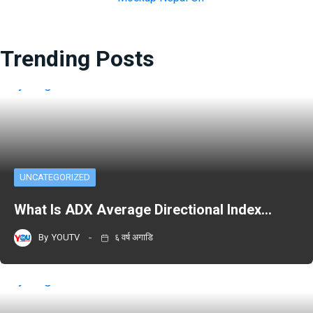
Trending Posts
UNCATEGORIZED
What Is ADX Average Directional Index…
By
YOUTV
६ वर्ष अगाडि