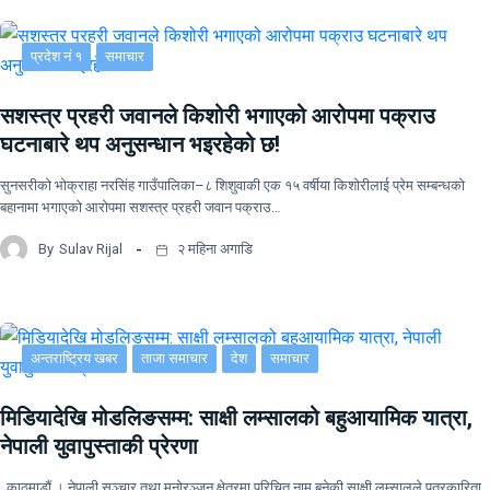
प्रदेश नं १
समाचार
सशस्त्र प्रहरी जवानले किशोरी भगाएको आरोपमा पक्राउ
घटनाबारे थप अनुसन्धान भइरहेको छ!
सुनसरीको भोक्राहा नरसिंह गाउँपालिका–८ शिशुवाकी एक १५ वर्षीया किशोरीलाई प्रेम सम्बन्धको
बहानामा भगाएको आरोपमा सशस्त्र प्रहरी जवान पक्राउ…
By
Sulav Rijal
२ महिना अगाडि
अन्तराष्ट्रिय खबर
ताजा समाचार
देश
समाचार
मिडियादेखि मोडलिङसम्म: साक्षी लम्सालको बहुआयामिक यात्रा,
नेपाली युवापुस्ताकी प्रेरणा
काठमाडौं । नेपाली सञ्चार तथा मनोरञ्जन क्षेत्रमा परिचित नाम बनेकी साक्षी लम्सालले पत्रकारिता,