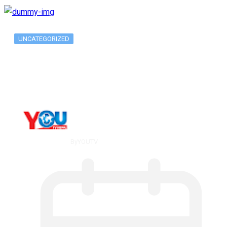
UNCATEGORIZED
What Is ADX Average Directional Index…
By
YOUTV