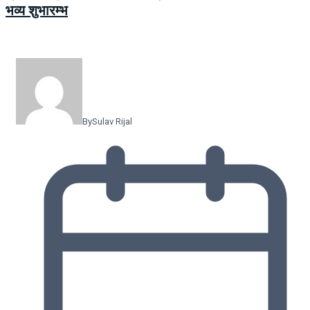
भव्य शुभारम्भ
By
Sulav Rijal