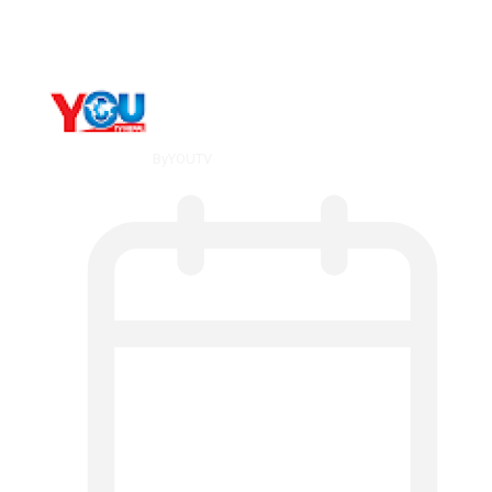
Counseling…
By
YOUTV