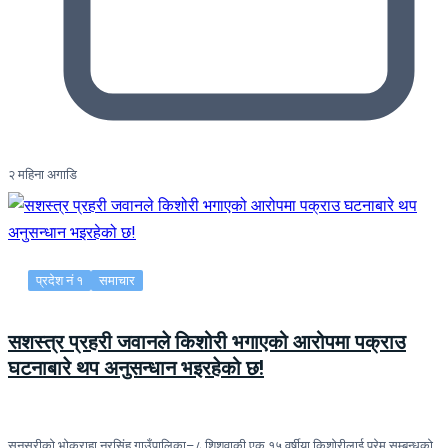
२ महिना अगाडि
प्रदेश नं १
समाचार
सशस्त्र प्रहरी जवानले किशोरी भगाएको आरोपमा पक्राउ
घटनाबारे थप अनुसन्धान भइरहेको छ!
सुनसरीको भोक्राहा नरसिंह गाउँपालिका–८ शिशुवाकी एक १५ वर्षीया किशोरीलाई प्रेम सम्बन्धको