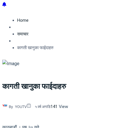
Home
समाचार
कागती खानुका फाईदाहरु
कागती खानुका फाईदाहरु
141
View
By
YOUTV
५ वर्ष अगाडि
काठमाडौं । पुष २० गते