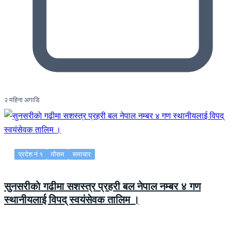
२ महिना अगाडि
प्रदेश नं १
मौसम
समाचार
सुनसरीकाे गढीमा सशस्त्र प्रहरी बल नेपाल नम्बर ४ गण
स्थानीयलाई विपद् स्वयंसेवक तालिम ।