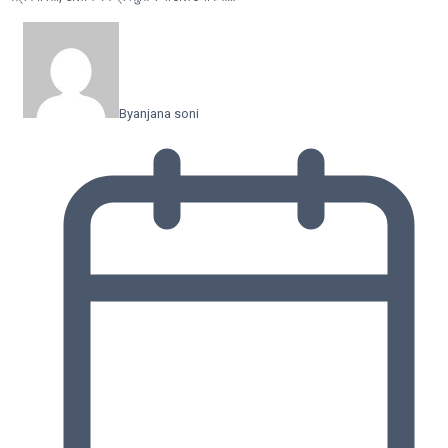
By
anjana soni