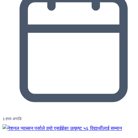
३ हप्ता अगाडि