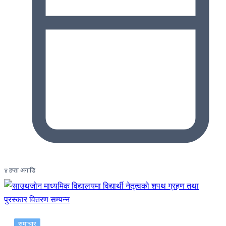
४ हप्ता अगाडि
समाचार