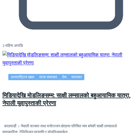
२ महिना अगाडि
अन्तराष्ट्रिय खबर
ताजा समाचार
देश
समाचार
मिडियादेखि मोडलिङसम्म: साक्षी लम्सालको बहुआयामिक यात्रा,
नेपाली युवापुस्ताकी प्रेरणा
काठमाडौं । नेपाली सञ्चार तथा मनोरञ्जन क्षेत्रमा परिचित नाम बनेकी साक्षी लम्सालले
पत्रकारिता, टेलिभिजन प्रस्तुति र मोडलिङमार्फत…