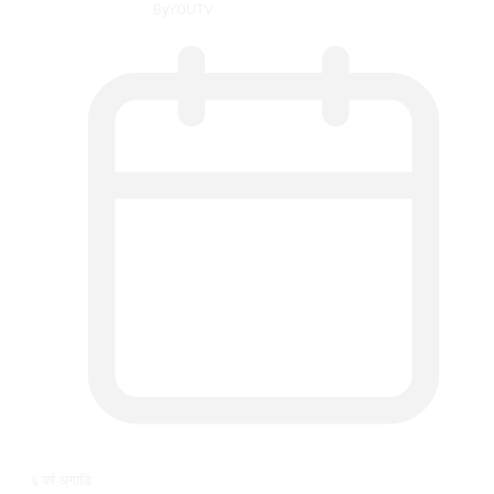
By
YOUTV
६ वर्ष अगाडि