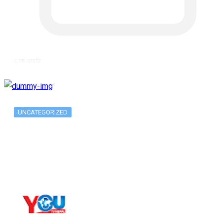
६ वर्ष अगाडि
UNCATEGORIZED
Long-term alcohol consumption alters
dorsal striatal…