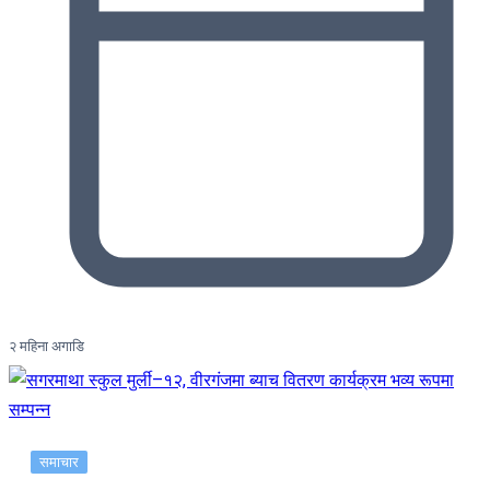
२ महिना अगाडि
समाचार