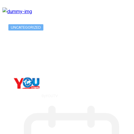
UNCATEGORIZED
Metatrader 5 метатрейдер, мета трейд,
мт,…
By
YOUTV