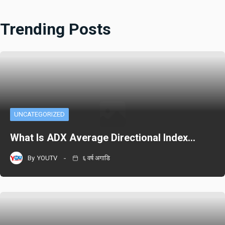
Trending Posts
UNCATEGORIZED
What Is ADX Average Directional Index…
By
YOUTV
६ वर्ष अगाडि