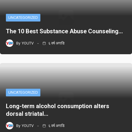
UNCATEGORIZED
The 10 Best Substance Abuse Counseling…
By
YOUTV
६ वर्ष अगाडि
UNCATEGORIZED
Long-term alcohol consumption alters
dorsal striatal…
By
YOUTV
६ वर्ष अगाडि