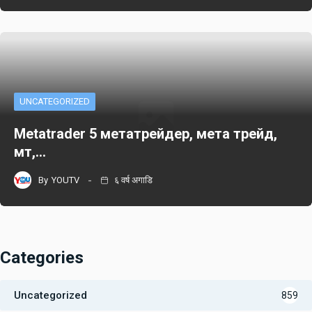
UNCATEGORIZED
Metatrader 5 метатрейдер, мета трейд,
мт,…
By
YOUTV
६ वर्ष अगाडि
Categories
Uncategorized
859