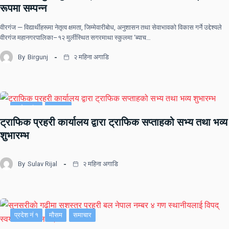
रूपमा सम्पन्न
वीरगंज — विद्यार्थीहरूमा नेतृत्व क्षमता, जिम्मेवारीबोध, अनुशासन तथा सेवाभावको विकास गर्ने उद्देश्यले
वीरगंज महानगरपालिका–१२ मुर्लीस्थित सगरमाथा स्कुलमा ‘ब्याच…
By
Birgunj
२ महिना अगाडि
प्रदेश नं २
समाचार
ट्राफिक प्रहरी कार्यालय द्वारा ट्राफिक सप्ताहको सभ्य तथा भव्य
शुभारम्भ
By
Sulav Rijal
२ महिना अगाडि
प्रदेश नं १
मौसम
समाचार