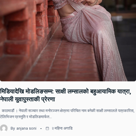
मिडियादेखि मोडलिङसम्म: साक्षी लम्सालको बहुआयामिक यात्रा,
नेपाली युवापुस्ताकी प्रेरणा
काठमाडौं । नेपाली सञ्चार तथा मनोरञ्जन क्षेत्रमा परिचित नाम बनेकी साक्षी लम्सालले पत्रकारिता,
टेलिभिजन प्रस्तुति र मोडलिङमार्फत…
By
anjana soni
२ महिना अगाडि