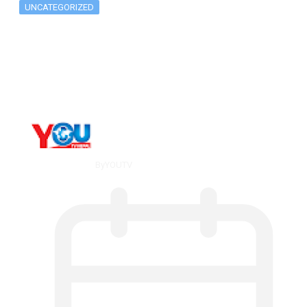
UNCATEGORIZED
The 10 Best Substance Abuse
Counseling…
By
YOUTV