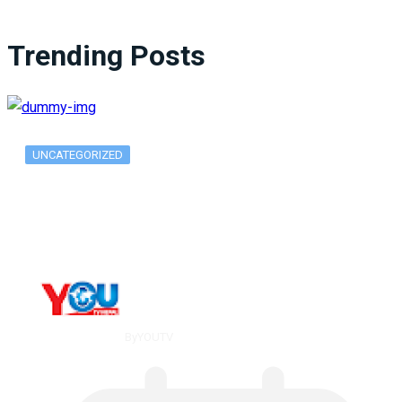
Trending Posts
UNCATEGORIZED
What Is ADX Average Directional Index…
By
YOUTV