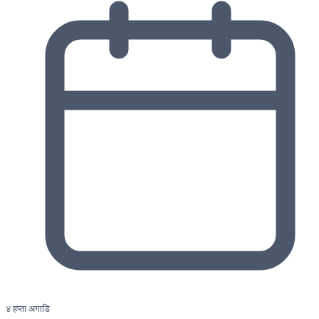
४ हप्ता अगाडि