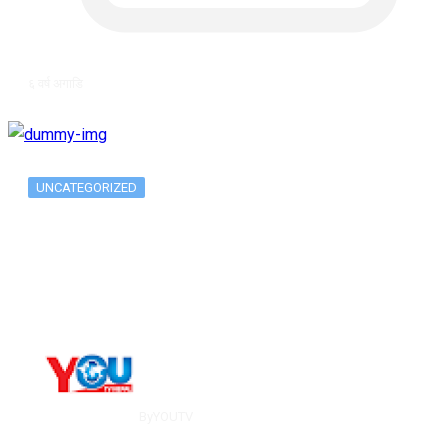
६ वर्ष अगाडि
UNCATEGORIZED
Metatrader 5 метатрейдер, мета трейд,
мт,…
By
YOUTV