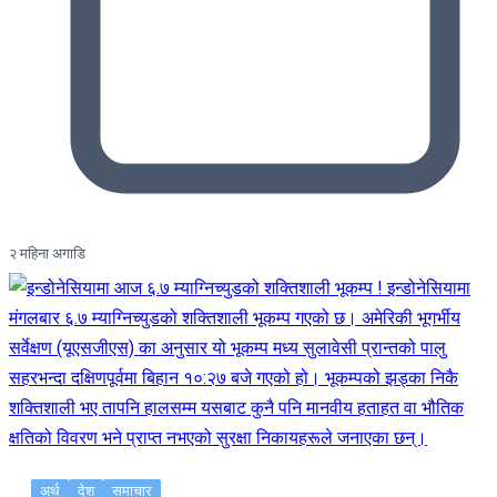
२ महिना अगाडि
अर्थ
देश
समाचार