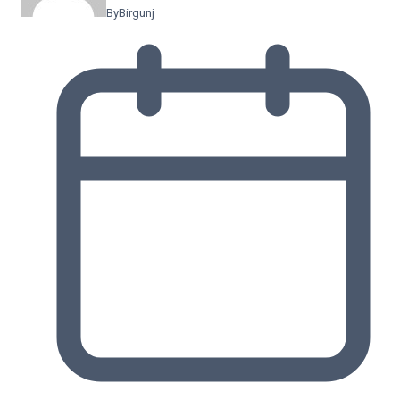
By
Birgunj