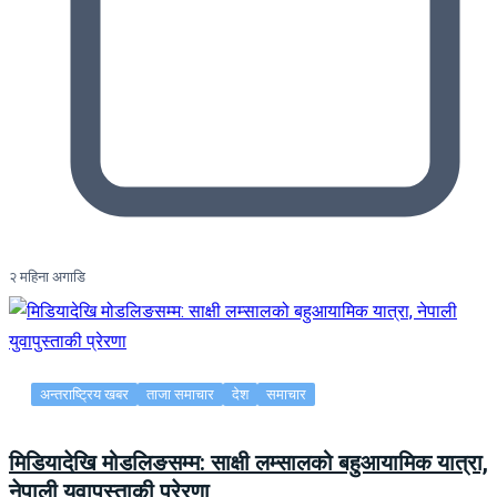
२ महिना अगाडि
अन्तराष्ट्रिय खबर
ताजा समाचार
देश
समाचार
मिडियादेखि मोडलिङसम्म: साक्षी लम्सालको बहुआयामिक यात्रा,
नेपाली युवापुस्ताकी प्रेरणा