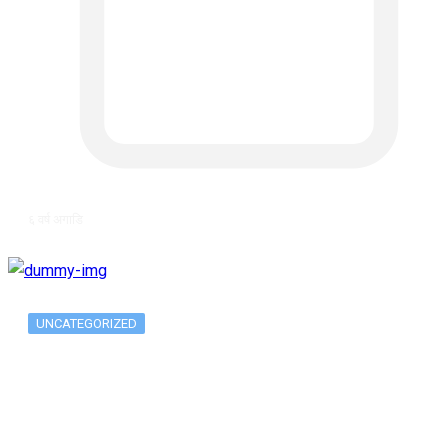
६ वर्ष अगाडि
UNCATEGORIZED
Long-term alcohol consumption alters
dorsal striatal…