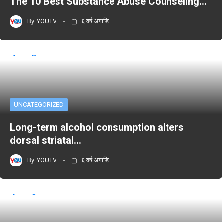
The 10 Best Substance Abuse Counseling…
By
YOUTV
६ वर्ष अगाडि
UNCATEGORIZED
Long-term alcohol consumption alters
dorsal striatal…
By
YOUTV
६ वर्ष अगाडि