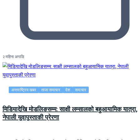
२ महिना अगाडि
अन्तराष्ट्रिय खबर
ताजा समाचार
देश
समाचार
मिडियादेखि मोडलिङसम्म: साक्षी लम्सालको बहुआयामिक यात्रा,
नेपाली युवापुस्ताकी प्रेरणा