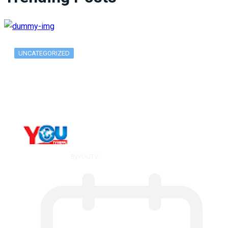
UNCATEGORIZED
What Is ADX Average Directional Index…
By
YOUTV