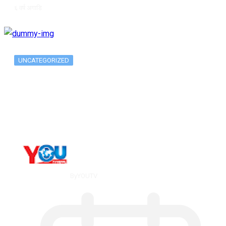
६ वर्ष अगाडि
UNCATEGORIZED
Metatrader 5 метатрейдер, мета трейд,
мт,…
By
YOUTV