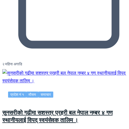
२ महिना अगाडि
प्रदेश नं १
मौसम
समाचार
सुनसरीकाे गढीमा सशस्त्र प्रहरी बल नेपाल नम्बर ४ गण
स्थानीयलाई विपद् स्वयंसेवक तालिम ।