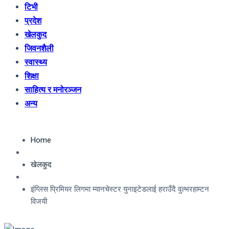
टिभी
प्रदेश
खेलकुद
जिवनशैली
स्वास्थ्य
शिक्षा
साहित्य र मनोरञ्जन
अन्य
Home
खेलकुद
इंग्लिस प्रिमियर लिगमा म्यानचेस्टर युनाइटेडलाई हराउँदै वुल्भरहाम्टन
विजयी