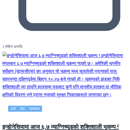
२ महिना अगाडि
अर्थ
देश
समाचार
इन्डोनेसियामा आज ६.७ म्याग्निच्युडको शक्तिशाली भूकम्प !