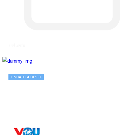
६ वर्ष अगाडि
UNCATEGORIZED
Long-term alcohol consumption alters
dorsal striatal…