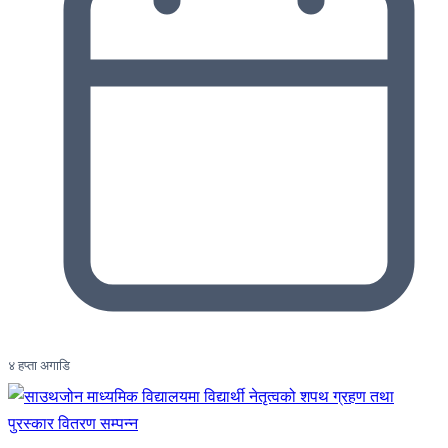
४ हप्ता अगाडि