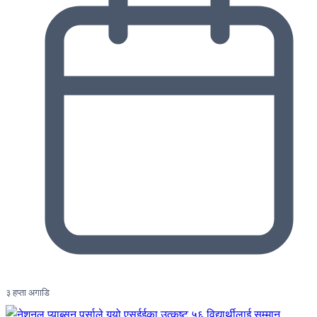
३ हप्ता अगाडि