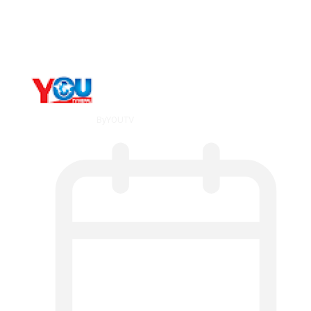
The 10 Best Substance Abuse
Counseling…
By
YOUTV