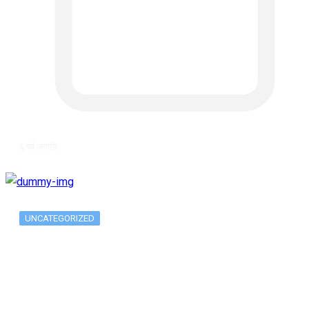
६ वर्ष अगाडि
UNCATEGORIZED
Metatrader 5 метатрейдер, мета трейд,
мт,…