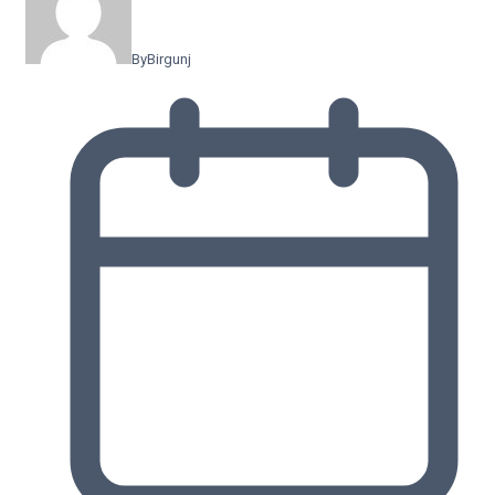
By
Birgunj