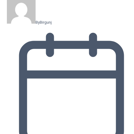
By
Birgunj