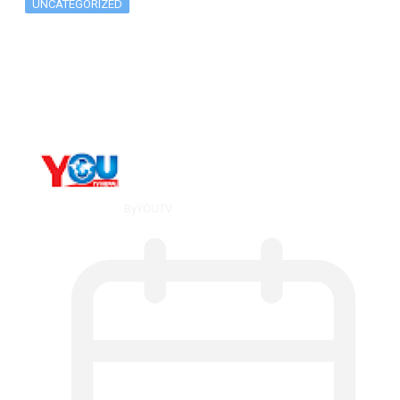
UNCATEGORIZED
Long-term alcohol consumption alters
dorsal striatal…
By
YOUTV