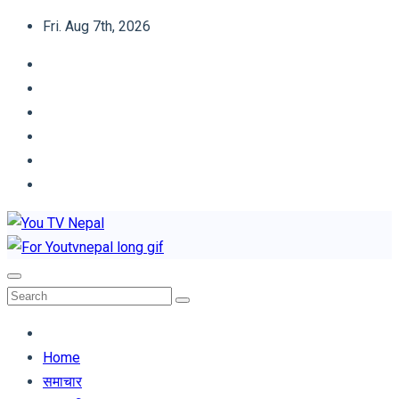
Skip
Fri. Aug 7th, 2026
to
content
You TV Nepal
News Portal
Home
समाचार