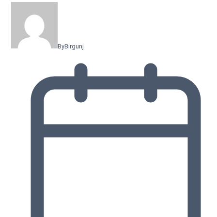
By
Birgunj