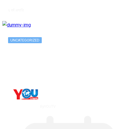
६ वर्ष अगाडि
UNCATEGORIZED
The 10 Best Substance Abuse
Counseling…
By
YOUTV