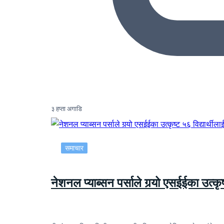
३ हप्ता अगाडि
समाचार
नेशनल प्याब्सन पर्साले गर्‍यो एसईईका उत्कृष