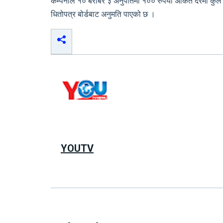
कम्पनीले १० बराबर ३ अनुपातमा १०० रुपैयाँ अंकित दरमा कु
धितोपत्र बोर्डबाट अनुमति पाएको छ ।
YOUTV