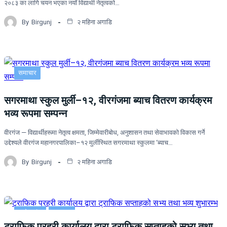
२०८३ का लागि चयन भएका नयाँ विद्यार्थी नेतृत्वको…
By
Birgunj
२ महिना अगाडि
समाचार
सगरमाथा स्कुल मुर्ली–१२, वीरगंजमा ब्याच वितरण कार्यक्रम
भव्य रूपमा सम्पन्न
वीरगंज — विद्यार्थीहरूमा नेतृत्व क्षमता, जिम्मेवारीबोध, अनुशासन तथा सेवाभावको विकास गर्ने
उद्देश्यले वीरगंज महानगरपालिका–१२ मुर्लीस्थित सगरमाथा स्कुलमा ‘ब्याच…
By
Birgunj
२ महिना अगाडि
प्रदेश नं २
समाचार
ट्राफिक प्रहरी कार्यालय द्वारा ट्राफिक सप्ताहको सभ्य तथा