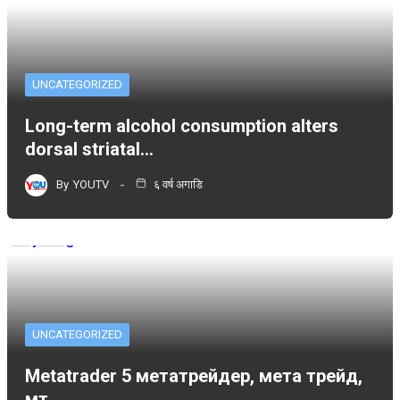
UNCATEGORIZED
Long-term alcohol consumption alters
dorsal striatal…
By
YOUTV
६ वर्ष अगाडि
UNCATEGORIZED
Metatrader 5 метатрейдер, мета трейд,
мт,…