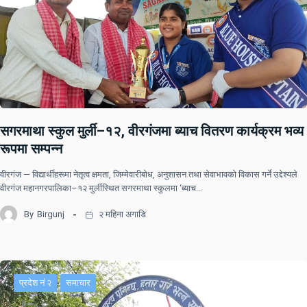
सगरमाथा स्कुल मुर्ली–१२, वीरगंजमा ब्याच वितरण कार्यक्रम भव्य
रूपमा सम्पन्न
वीरगंज — विद्यार्थीहरूमा नेतृत्व क्षमता, जिम्मेवारीबोध, अनुशासन तथा सेवाभावको विकास गर्ने उद्देश्यले
वीरगंज महानगरपालिका–१२ मुर्लीस्थित सगरमाथा स्कुलमा ‘ब्याच…
By
Birgunj
२ महिना अगाडि
प्रदेश नं २
समाचार