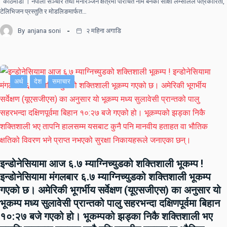
काठमाडौं । नेपाली सञ्चार तथा मनोरञ्जन क्षेत्रमा परिचित नाम बनेकी साक्षी लम्सालले पत्रकारिता,
टेलिभिजन प्रस्तुति र मोडलिङमार्फत…
By
anjana soni
२ महिना अगाडि
अर्थ
देश
समाचार
इन्डोनेसियामा आज ६.७ म्याग्निच्युडको शक्तिशाली भूकम्प !
इन्डोनेसियामा मंगलबार ६.७ म्याग्निच्युडको शक्तिशाली भूकम्प
गएको छ। अमेरिकी भूगर्भीय सर्वेक्षण (यूएसजीएस) का अनुसार यो
भूकम्प मध्य सुलावेसी प्रान्तको पालु सहरभन्दा दक्षिणपूर्वमा बिहान
१०:२७ बजे गएको हो। भूकम्पको झड्का निकै शक्तिशाली भए