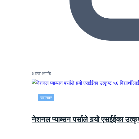
३ हप्ता अगाडि
समाचार
नेशनल प्याब्सन पर्साले गर्‍यो एसईईका उत्कृष