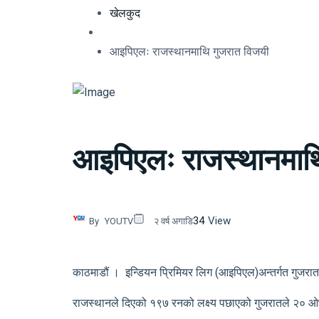
खेलकुद
आइपिएलः राजस्थानमाथि गुजरात विजयी
आइपिएलः राजस्थानमाथ
34
View
By
YOUTV
२ वर्ष अगाडि
काठमाडौं । इन्डियन प्रिमियर लिग (आइपिएल)अन्तर्गत गुजरात
राजस्थानले दिएको १९७ रनको लक्ष्य पछाएको गुजरातले २० ओभर