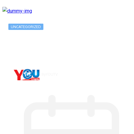
UNCATEGORIZED
What Is ADX Average Directional Index…
By
YOUTV