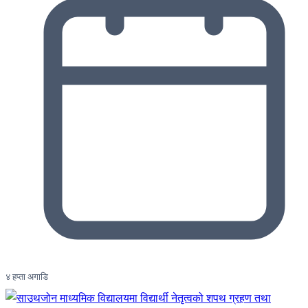
४ हप्ता अगाडि