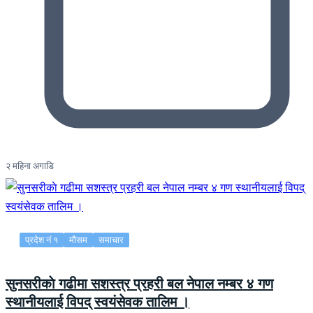
२ महिना अगाडि
प्रदेश नं १
मौसम
समाचार
सुनसरीकाे गढीमा सशस्त्र प्रहरी बल नेपाल नम्बर ४ गण
स्थानीयलाई विपद् स्वयंसेवक तालिम ।