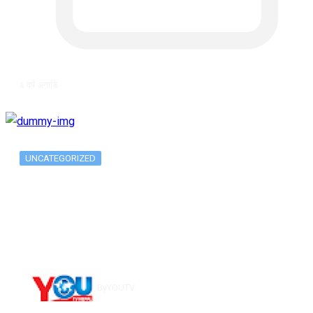
६ वर्ष अगाडि
UNCATEGORIZED
Long-term alcohol consumption alters
dorsal striatal…
By
YOUTV