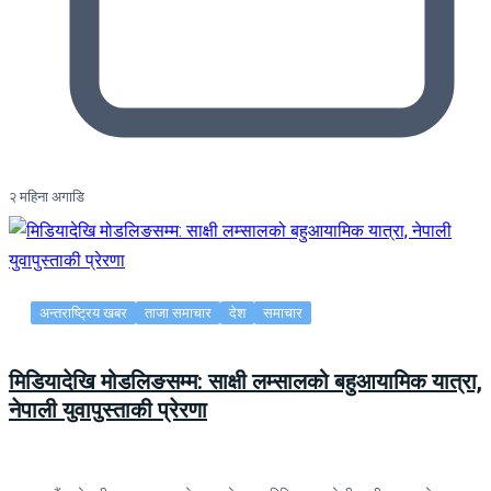
२ महिना अगाडि
अन्तराष्ट्रिय खबर
ताजा समाचार
देश
समाचार
मिडियादेखि मोडलिङसम्म: साक्षी लम्सालको बहुआयामिक यात्रा,
नेपाली युवापुस्ताकी प्रेरणा