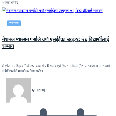
३ हप्ता अगाडि
समाचार
नेशनल प्याब्सन पर्साले गर्‍यो एसईईका उत्कृष्ट ५६ विद्यार्थीलाई
सम्मान
वीरगंज । राष्ट्रिय निजी तथा आवासीय विद्यालय एशोसिएसन नेपाल (नेशनल प्याब्सन) नगर कार्य
समिति पर्साले माध्यमिक शिक्षा परीक्षा…
By
Birgunj