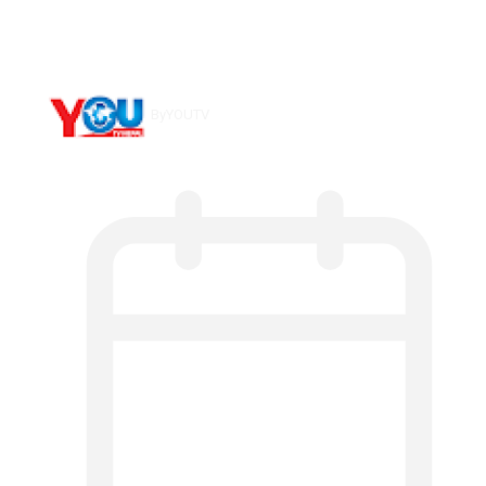
Counseling…
By
YOUTV