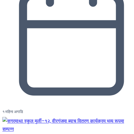
१ महिना अगाडि