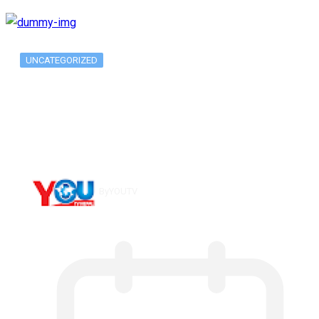
UNCATEGORIZED
Metatrader 5 метатрейдер, мета трейд,
мт,…
By
YOUTV