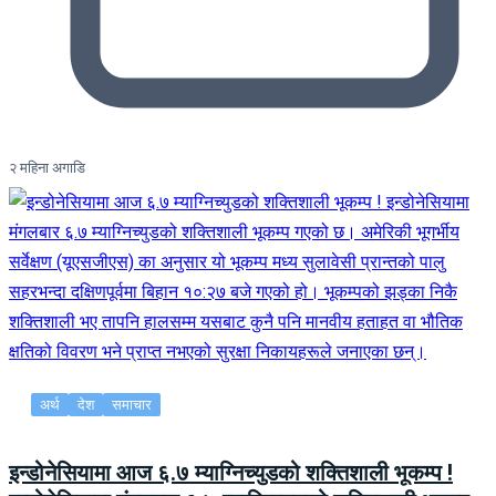
२ महिना अगाडि
अर्थ
देश
समाचार
इन्डोनेसियामा आज ६.७ म्याग्निच्युडको शक्तिशाली भूकम्प !