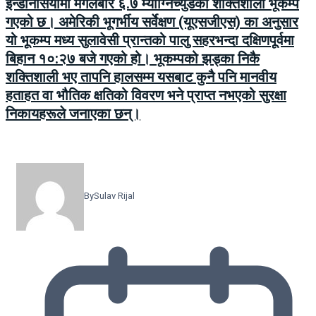
इन्डोनेसियामा मंगलबार ६.७ म्याग्निच्युडको शक्तिशाली भूकम्प
गएको छ। अमेरिकी भूगर्भीय सर्वेक्षण (यूएसजीएस) का अनुसार
यो भूकम्प मध्य सुलावेसी प्रान्तको पालु सहरभन्दा दक्षिणपूर्वमा
बिहान १०:२७ बजे गएको हो। भूकम्पको झड्का निकै
शक्तिशाली भए तापनि हालसम्म यसबाट कुनै पनि मानवीय
हताहत वा भौतिक क्षतिको विवरण भने प्राप्त नभएको सुरक्षा
निकायहरूले जनाएका छन्।
By
Sulav Rijal