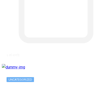
६ वर्ष अगाडि
UNCATEGORIZED
Long-term alcohol consumption alters
dorsal striatal…