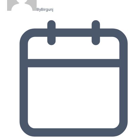
By
Birgunj