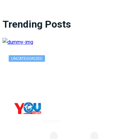
Trending Posts
UNCATEGORIZED
What Is ADX Average Directional Index…
By
YOUTV