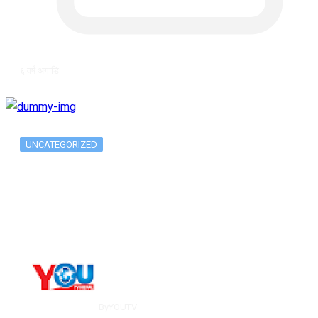
६ वर्ष अगाडि
UNCATEGORIZED
Metatrader 5 метатрейдер, мета трейд,
мт,…
By
YOUTV