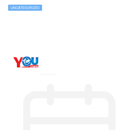
UNCATEGORIZED
The 10 Best Substance Abuse
Counseling…
By
YOUTV