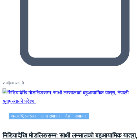
२ महिना अगाडि
अन्तराष्ट्रिय खबर
ताजा समाचार
देश
समाचार
मिडियादेखि मोडलिङसम्म: साक्षी लम्सालको बहुआयामिक यात्रा,