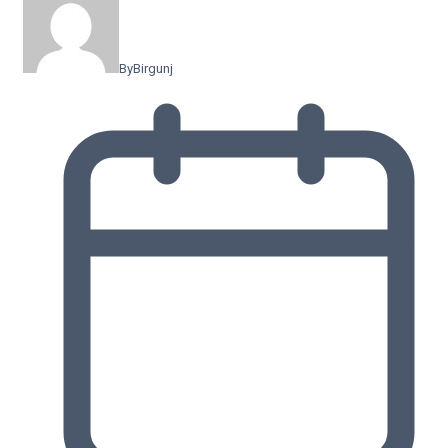
By
Birgunj