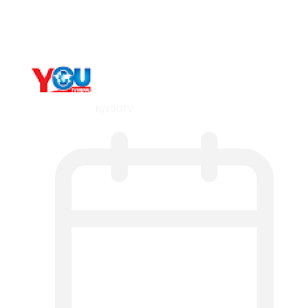
dorsal striatal…
By
YOUTV