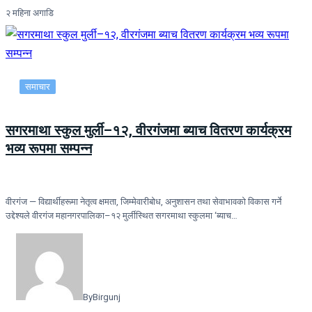
२ महिना अगाडि
समाचार
सगरमाथा स्कुल मुर्ली–१२, वीरगंजमा ब्याच वितरण कार्यक्रम
भव्य रूपमा सम्पन्न
वीरगंज — विद्यार्थीहरूमा नेतृत्व क्षमता, जिम्मेवारीबोध, अनुशासन तथा सेवाभावको विकास गर्ने
उद्देश्यले वीरगंज महानगरपालिका–१२ मुर्लीस्थित सगरमाथा स्कुलमा ‘ब्याच…
By
Birgunj