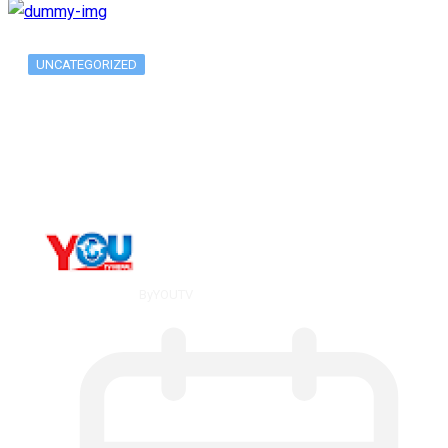
UNCATEGORIZED
The 10 Best Substance Abuse
Counseling…
By
YOUTV