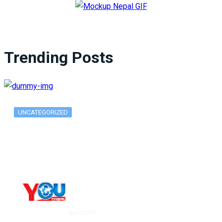
Trending Posts
UNCATEGORIZED
What Is ADX Average Directional Index…
By
YOUTV