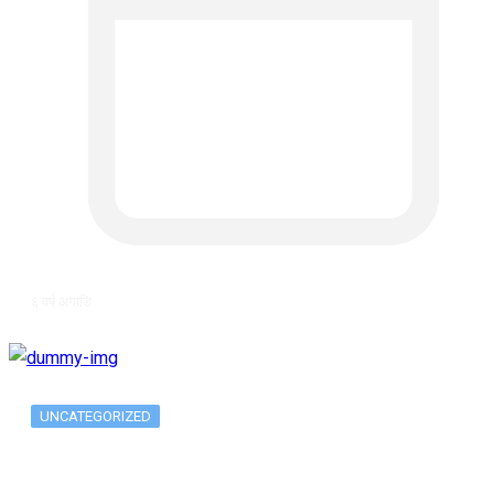
६ वर्ष अगाडि
UNCATEGORIZED
Long-term alcohol consumption alters