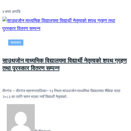
४ हप्ता अगाडि
समाचार
साउथजोन माध्यमिक विद्यालयमा विद्यार्थी नेतृत्वको शपथ ग्रहण
तथा पुरस्कार वितरण सम्पन्न
वीरगंज — वीरगंज महानगरपालिका–१३ स्थित साउथजोन माध्यमिक विद्यालयमा शैक्षिक सत्र
२०८३ का लागि चयन भएका नयाँ विद्यार्थी नेतृत्वको…
By
Birgunj