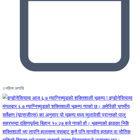
२ महिना अगाडि