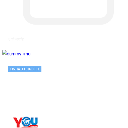
६ वर्ष अगाडि
UNCATEGORIZED
Metatrader 5 метатрейдер, мета трейд,
мт,…