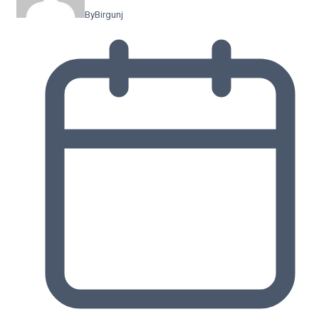
By
Birgunj