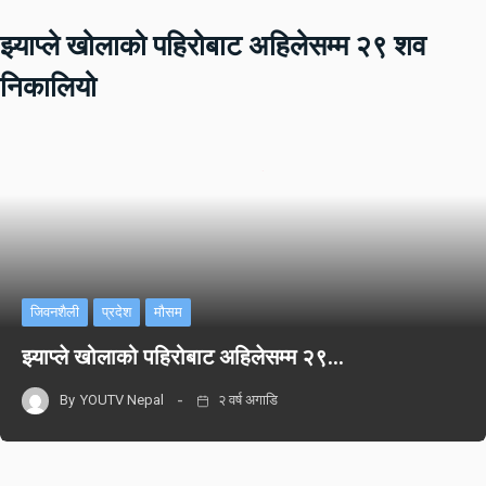
झ्याप्ले खोलाको पहिरोबाट अहिलेसम्म २९ शव
निकालियो
जिवनशैली
प्रदेश
मौसम
झ्याप्ले खोलाको पहिरोबाट अहिलेसम्म २९…
By
YOUTV Nepal
२ वर्ष अगाडि