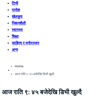
टिभी
प्रदेश
खेलकुद
जिवनशैली
स्वास्थ्य
शिक्षा
साहित्य र मनोरञ्जन
अन्य
Home
आज राति ९: ४५ बजेदेखि डिभी खुल्दै
आज राति ९: ४५ बजेदेखि डिभी खुल्दै