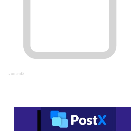
२ वर्ष अगाडि