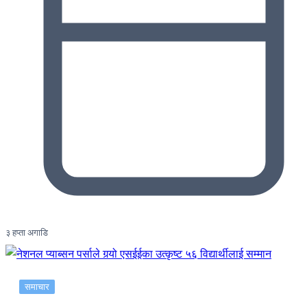
३ हप्ता अगाडि
समाचार