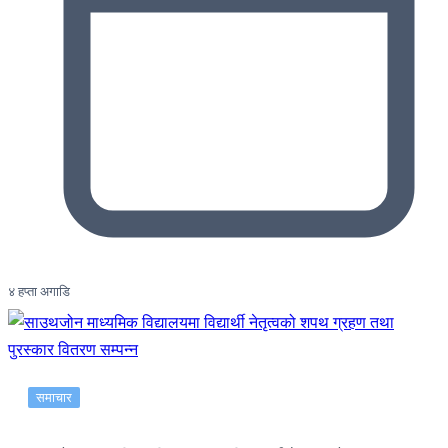
४ हप्ता अगाडि
समाचार