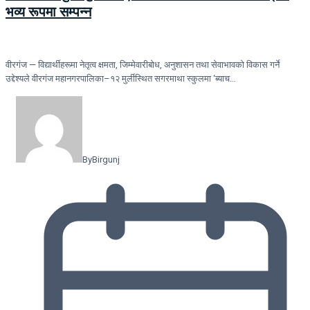
भव्य रूपमा सम्पन्न
वीरगंज — विद्यार्थीहरूमा नेतृत्व क्षमता, जिम्मेवारीबोध, अनुशासन तथा सेवाभावको विकास गर्ने
उद्देश्यले वीरगंज महानगरपालिका–१२ मुर्लीस्थित सगरमाथा स्कुलमा ‘ब्याच…
By
Birgunj