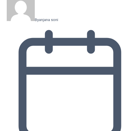
By
anjana soni