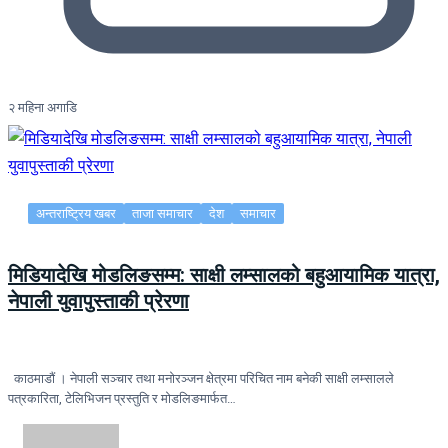
२ महिना अगाडि
अन्तराष्ट्रिय खबर
ताजा समाचार
देश
समाचार
मिडियादेखि मोडलिङसम्म: साक्षी लम्सालको बहुआयामिक यात्रा,
नेपाली युवापुस्ताकी प्रेरणा
काठमाडौं । नेपाली सञ्चार तथा मनोरञ्जन क्षेत्रमा परिचित नाम बनेकी साक्षी लम्सालले
पत्रकारिता, टेलिभिजन प्रस्तुति र मोडलिङमार्फत…