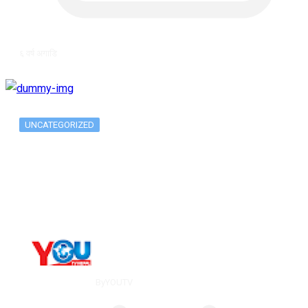
६ वर्ष अगाडि
UNCATEGORIZED
Long-term alcohol consumption alters
dorsal striatal…
By
YOUTV