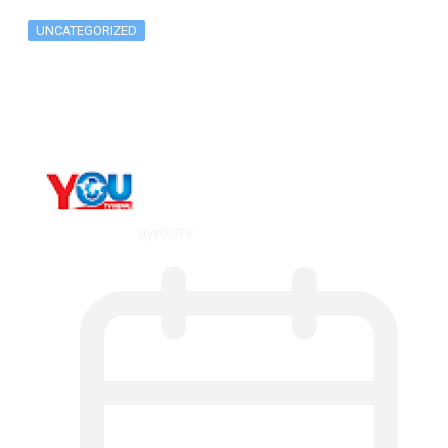
UNCATEGORIZED
What Is ADX Average Directional Index…
By
YOUTV