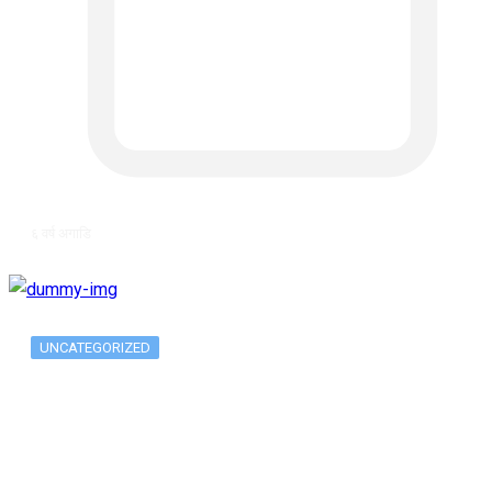
६ वर्ष अगाडि
UNCATEGORIZED
The 10 Best Substance Abuse
Counseling…