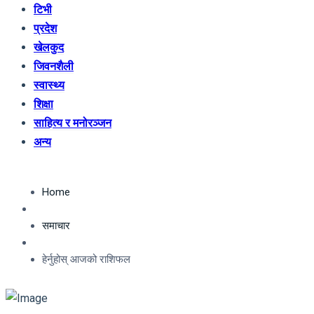
टिभी
प्रदेश
खेलकुद
जिवनशैली
स्वास्थ्य
शिक्षा
साहित्य र मनोरञ्जन
अन्य
Home
समाचार
हेर्नुहोस् आजको राशिफल