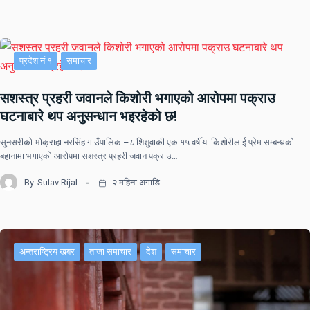
प्रदेश नं १
समाचार
सशस्त्र प्रहरी जवानले किशोरी भगाएको आरोपमा पक्राउ
घटनाबारे थप अनुसन्धान भइरहेको छ!
सुनसरीको भोक्राहा नरसिंह गाउँपालिका–८ शिशुवाकी एक १५ वर्षीया किशोरीलाई प्रेम सम्बन्धको
बहानामा भगाएको आरोपमा सशस्त्र प्रहरी जवान पक्राउ…
By
Sulav Rijal
२ महिना अगाडि
अन्तराष्ट्रिय खबर
ताजा समाचार
देश
समाचार