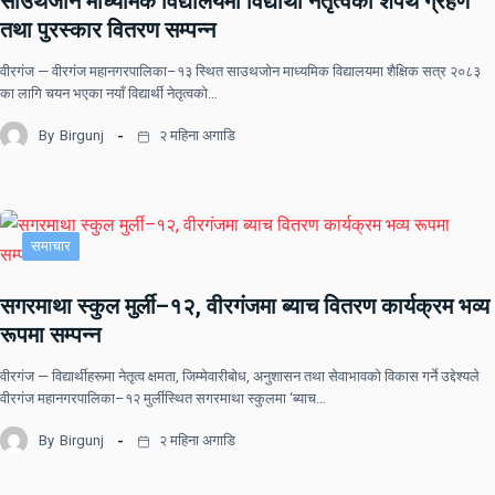
साउथजोन माध्यमिक विद्यालयमा विद्यार्थी नेतृत्वको शपथ ग्रहण
तथा पुरस्कार वितरण सम्पन्न
वीरगंज — वीरगंज महानगरपालिका–१३ स्थित साउथजोन माध्यमिक विद्यालयमा शैक्षिक सत्र २०८३
का लागि चयन भएका नयाँ विद्यार्थी नेतृत्वको…
By
Birgunj
२ महिना अगाडि
समाचार
सगरमाथा स्कुल मुर्ली–१२, वीरगंजमा ब्याच वितरण कार्यक्रम भव्य
रूपमा सम्पन्न
वीरगंज — विद्यार्थीहरूमा नेतृत्व क्षमता, जिम्मेवारीबोध, अनुशासन तथा सेवाभावको विकास गर्ने उद्देश्यले
वीरगंज महानगरपालिका–१२ मुर्लीस्थित सगरमाथा स्कुलमा ‘ब्याच…
By
Birgunj
२ महिना अगाडि