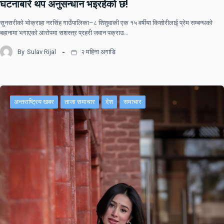
घटनाबारे थप अनुसन्धान भइरहेको छ!
सुनसरीको भोक्राहा नरसिंह गाउँपालिका–८ शिशुवाकी एक १५ वर्षीया किशोरीलाई प्रेम सम्बन्धको
बहानामा भगाएको आरोपमा सशस्त्र प्रहरी जवान पक्राउ…
By
Sulav Rijal
२ महिना अगाडि
अन्तराष्ट्रिय खबर
ताजा समाचार
देश
समाचार