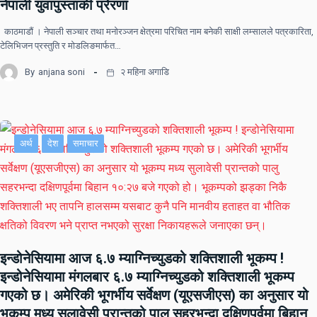
नेपाली युवापुस्ताकी प्रेरणा
काठमाडौं । नेपाली सञ्चार तथा मनोरञ्जन क्षेत्रमा परिचित नाम बनेकी साक्षी लम्सालले पत्रकारिता,
टेलिभिजन प्रस्तुति र मोडलिङमार्फत…
By
anjana soni
२ महिना अगाडि
अर्थ
देश
समाचार
इन्डोनेसियामा आज ६.७ म्याग्निच्युडको शक्तिशाली भूकम्प !
इन्डोनेसियामा मंगलबार ६.७ म्याग्निच्युडको शक्तिशाली भूकम्प
गएको छ। अमेरिकी भूगर्भीय सर्वेक्षण (यूएसजीएस) का अनुसार यो
भूकम्प मध्य सुलावेसी प्रान्तको पालु सहरभन्दा दक्षिणपूर्वमा बिहान