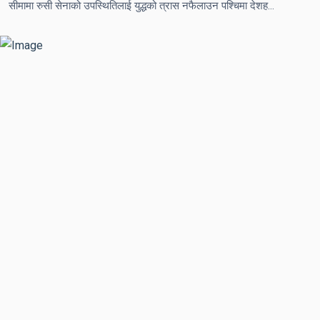
सीमामा रुसी सेनाको उपस्थितिलाई युद्धको त्रास नफैलाउन पश्चिमा देशहरूलाई युक्रेनी राष्ट्रपतिको अपिल