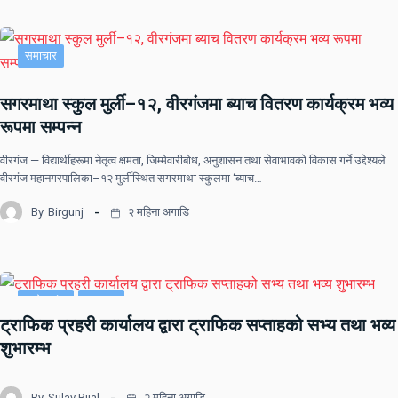
समाचार
सगरमाथा स्कुल मुर्ली–१२, वीरगंजमा ब्याच वितरण कार्यक्रम भव्य
रूपमा सम्पन्न
वीरगंज — विद्यार्थीहरूमा नेतृत्व क्षमता, जिम्मेवारीबोध, अनुशासन तथा सेवाभावको विकास गर्ने उद्देश्यले
वीरगंज महानगरपालिका–१२ मुर्लीस्थित सगरमाथा स्कुलमा ‘ब्याच…
By
Birgunj
२ महिना अगाडि
प्रदेश नं २
समाचार
ट्राफिक प्रहरी कार्यालय द्वारा ट्राफिक सप्ताहको सभ्य तथा भव्य
शुभारम्भ
By
Sulav Rijal
२ महिना अगाडि