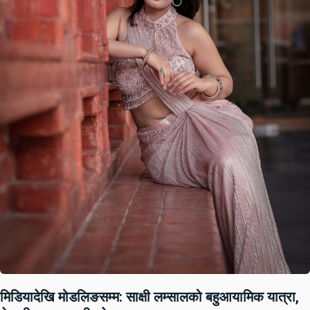
मिडियादेखि मोडलिङसम्म: साक्षी लम्सालको बहुआयामिक यात्रा,