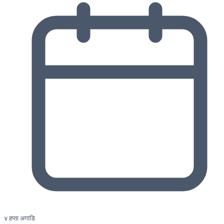
४ हप्ता अगाडि