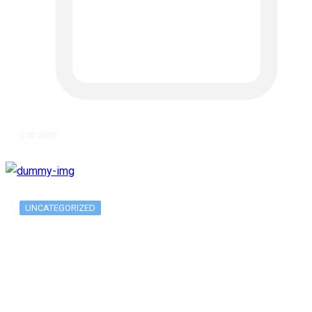
६ वर्ष अगाडि
UNCATEGORIZED
The 10 Best Substance Abuse
Counseling…