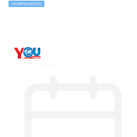
UNCATEGORIZED
What Is ADX Average Directional Index…
By
YOUTV