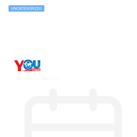
UNCATEGORIZED
Metatrader 5 метатрейдер, мета трейд,
мт,…
By
YOUTV