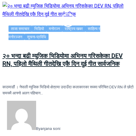
ताजा समाचार
भिडियो
मनोरञ्न
राष्ट्रिय खबर
साहित्य र
मनोरञ्जन
सूचना-प्रविधि
२० भन्दा बढी म्युजिक भिडियोमा अभिनय गरिसकेका DEV
RN, पहिलो मैथिली गीतदेखि एकै दिन दुई गीत सार्वजनिक
काठमाडौं । नेपाली म्युजिक भिडियो क्षेत्रमा उदाउँदा कलाकारका रूपमा परिचित DEV RN ले छोटो
समयमै आफ्नो अलग पहिचान…
By
anjana soni