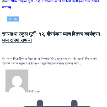
समाचार
सगरमाथा स्कुल मुर्ली–१२, वीरगंजमा ब्याच वितरण कार्यक्रम
भव्य रूपमा सम्पन्न
वीरगंज — विद्यार्थीहरूमा नेतृत्व क्षमता, जिम्मेवारीबोध, अनुशासन तथा सेवाभावको विकास गर्ने
उद्देश्यले वीरगंज महानगरपालिका–१२ मुर्लीस्थित सगरमाथा स्कुलमा ‘ब्याच…
By
Birgunj