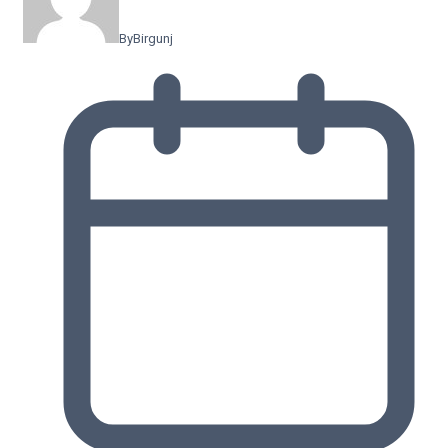
By
Birgunj