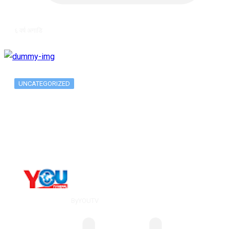
६ वर्ष अगाडि
UNCATEGORIZED
Long-term alcohol consumption alters
dorsal striatal…
By
YOUTV