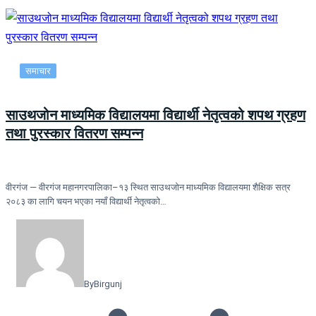
समाचार
साउथजोन माध्यमिक विद्यालयमा विद्यार्थी नेतृत्वको शपथ ग्रहण
तथा पुरस्कार वितरण सम्पन्न
वीरगंज — वीरगंज महानगरपालिका–१३ स्थित साउथजोन माध्यमिक विद्यालयमा शैक्षिक सत्र
२०८३ का लागि चयन भएका नयाँ विद्यार्थी नेतृत्वको…
By
Birgunj