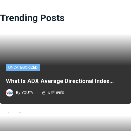
Trending Posts
UNCATEGORIZED
What Is ADX Average Directional Index…
By
YOUTV
६ वर्ष अगाडि