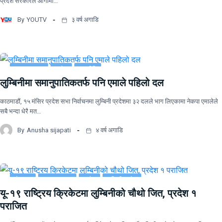
प्रदेश सरकारले आगामी…
By
YOUTV
३ वर्ष अगाडि
ताजा समाचार
प्रदेश
राजनीति
लुम्बिनीमा समानुपातिकतर्फ पनि एमाले पहिलो दल
लुम्बिनी प्रदेश
काठमाडौं, १५ मंसिर प्रदेश सभा निर्वाचनमा लुम्बिनी प्रदेशमा ३२ दलले भाग लिएकामा नेकपा एमालेले
सबै भन्दा धेरै मत…
By
Anusha sijapati
४ वर्ष अगाडि
खेलकुद
ताजा समाचार
प्रदेश
लुम्बिनी प्रदेश
यू-१९ राष्ट्रिय क्रिकेटमा लुम्बिनीको चौथो जित, प्रदेश १
पराजित