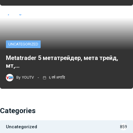
UNCATEGORIZED
Metatrader 5 метатрейдер, мета трейд,
мт,…
By
YOUTV
६ वर्ष अगाडि
Categories
Uncategorized
859