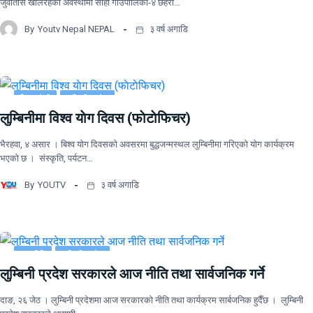
जुवातास खेलिरहेको अवस्थामा सोही गाउँपालिका-४ छहरा…
By
Youtv Nepal NEPAL
३ वर्ष अगाडि
जिवनशैली
लुम्बिनी प्रदेश
लुम्बिनीमा विश्व याेग दिवस (फाेटाेफिचर)
भैरहवा, ४ असार । बिश्व योग दिवसको अवसरमा बुद्धजन्मस्थल लुम्बिनीमा गरिएको योग कार्यक्रम
भएकाे छ । संस्कृति, पर्यटन…
By
YOUTV
३ वर्ष अगाडि
राजनीति
लुम्बिनी प्रदेश
लुम्बिनी प्रदेश सरकारले आज नीति तथा सार्वजनिक गर्ने
दाङ, २६ जेठ । लुम्बिनी प्रदेशमा आज सरकारको नीति तथा कार्यक्रम सार्बजनिक हुदैँछ । लुम्बिनी