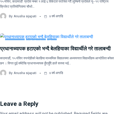
१५ मंसिर, काठमाडौं प्रदेश नम्बर १ लाई ६ विकेटले पराजित गर्दै लुम्बिनी प्रदेशले यू–१९ राष्ट्रिय
क्रिकेट प्रतियोगितामा चौथो…
By
Anusha sijapati
४ वर्ष अगाडि
ताजा समाचार
लुम्बिनी प्रदेश
शिक्षा
प्रधानाध्यापक हटाएको भन्दै बेलहियाका विद्यार्थीले गरे तालाबन्दी
काठमाडौं, १५ मंसिर रुपन्देहीकाे बेलहिया माध्यमिक विद्यालयमा अध्ययनरत विद्यार्थीहरू आन्दोलित बनेका
छन । विगत दुई वर्षदेखि प्रधानाध्यापक हुँदाहुँदै हालै सरुवा भई…
By
Anusha sijapati
४ वर्ष अगाडि
Leave a Reply
Your email address will not be published.
Required fields are