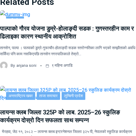
Related Posts
लुम्बिनी
प्रदेश
पाल्पाको गौरव योजना डुम्रे-होलाङ्दी सडक : गुणस्तरहीन काम र
ढिलाइका कारण स्थानीय आक्रोशित
तानसेन, पाल्पा । पाल्पाको डुम्रे-गुफाचौर-होलाङ्दी सडक स्तरोन्नतिका लागि भएको सम्झौताको अवधि
सकिँदा पनि काम नसकिएपछि तानसेन नगरपालिकाले तेस्रो…
By
anjana soni
९ महिना अगाडि
अन्तराष्ट्रिय खबर
ताजा समाचार
लुम्बिनी प्रदेश
लायन्स क्लब जिल्ला 325P को लाब. 2025–26 स्कुलिङ
कार्यक्रम दोस्रो दिन सफलता साथ सम्पन्न
भैरहवा, जेठ ११, २०८२ — लायन्स क्लब इन्टरनेशनल जिल्ला ३२५ पी, नेपालको स्कुलिङ कार्यक्रम