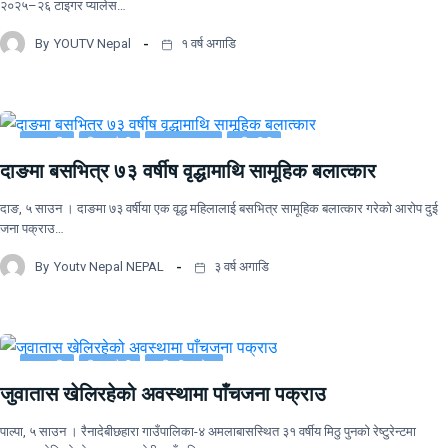
२०२५–२६ टाइगर प्यालेस…
By
YOUTV Nepal
१ वर्ष अगाडि
जनजाति
जिवनशैली
ताजा समाचार
बुद्धिजीवी
दाङमा बसभित्र ७३ वर्षीष वृद्धामाथि सामूहिक बलात्कार
लुम्बिनी प्रदेश
दाङ, ५ साउन । दाङमा ७३ वर्षीया एक वृद्ध महिलालाई बसभित्र सामूहिक बलात्कार गरेको आरोप दुई
जना पक्राउ…
By
Youtv Nepal NEPAL
३ वर्ष अगाडि
जनजाति
जिवनशैली
लुम्बिनी प्रदेश
जुवातास खेलिरहेको अवस्थामा पाँचजना पक्राउ
पाल्पा, ५ साउन । रैनादेबीछहारा गाउँपालिका-४ अमलाबासस्थित ३१ वर्षीय मिठु पुनको रेष्टुरेन्टमा