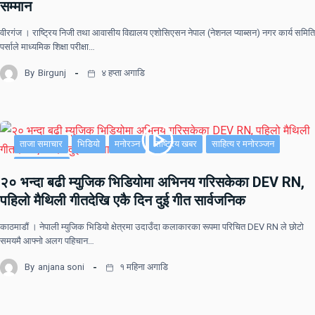
सम्मान
वीरगंज । राष्ट्रिय निजी तथा आवासीय विद्यालय एशोसिएसन नेपाल (नेशनल प्याब्सन) नगर कार्य समिति
पर्साले माध्यमिक शिक्षा परीक्षा…
By
Birgunj
४ हप्ता अगाडि
ताजा समाचार
भिडियो
मनोरञ्न
राष्ट्रिय खबर
साहित्य र मनोरञ्जन
सूचना-प्रविधि
२० भन्दा बढी म्युजिक भिडियोमा अभिनय गरिसकेका DEV RN,
पहिलो मैथिली गीतदेखि एकै दिन दुई गीत सार्वजनिक
काठमाडौं । नेपाली म्युजिक भिडियो क्षेत्रमा उदाउँदा कलाकारका रूपमा परिचित DEV RN ले छोटो
समयमै आफ्नो अलग पहिचान…
By
anjana soni
१ महिना अगाडि