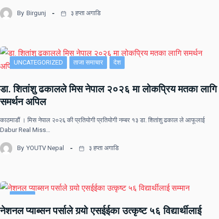
By
Birgunj
३ हप्ता अगाडि
UNCATEGORIZED
ताजा समाचार
देश
डा. शितांशु ढकालले मिस नेपाल २०२६ मा लोकप्रिय मतका लागि
समर्थन अपिल
काठमाडौं । मिस नेपाल २०२६ की प्रतियोगी प्रतियोगी नम्बर १३ डा. शितांशु ढकाल ले आफूलाई
Dabur Real Miss…
By
YOUTV Nepal
३ हप्ता अगाडि
समाचार
नेशनल प्याब्सन पर्साले गर्‍यो एसईईका उत्कृष्ट ५६ विद्यार्थीलाई