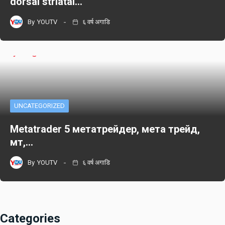
dorsal striatal…
By
YOUTV
६ वर्ष अगाडि
UNCATEGORIZED
Metatrader 5 метатрейдер, мета трейд,
мт,…
By
YOUTV
६ वर्ष अगाडि
Categories