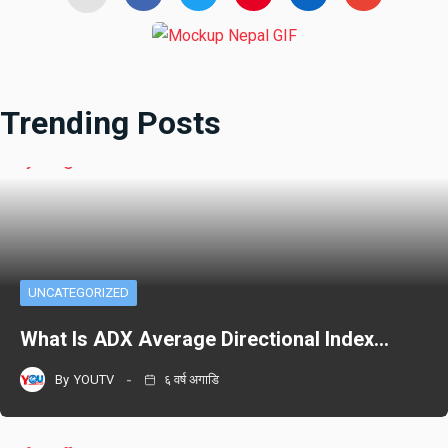
Trending Posts
UNCATEGORIZED
What Is ADX Average Directional Index…
By
YOUTV
६ वर्ष अगाडि