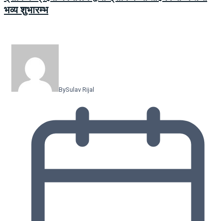
भव्य शुभारम्भ
By
Sulav Rijal