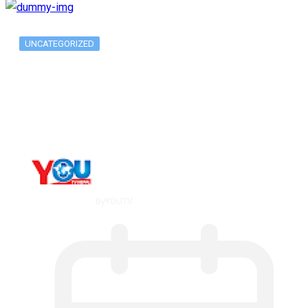
UNCATEGORIZED
Long-term alcohol consumption alters
dorsal striatal…
By
YOUTV