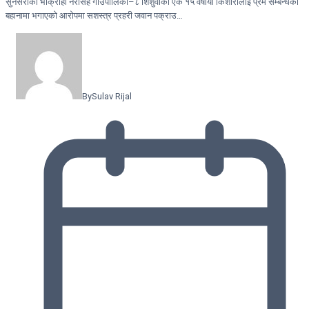
सुनसरीको भोक्राहा नरसिंह गाउँपालिका–८ शिशुवाकी एक १५ वर्षीया किशोरीलाई प्रेम सम्बन्धको
बहानामा भगाएको आरोपमा सशस्त्र प्रहरी जवान पक्राउ…
By
Sulav Rijal