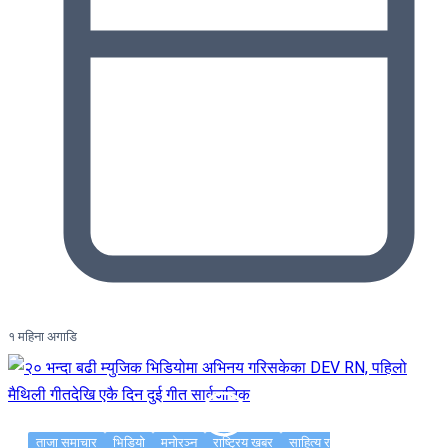
१ महिना अगाडि
ताजा समाचार
भिडियो
मनोरञ्न
राष्ट्रिय खबर
साहित्य र