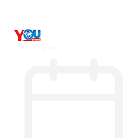
мт,…
By
YOUTV