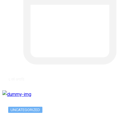
६ वर्ष अगाडि
UNCATEGORIZED
Metatrader 5 метатрейдер, мета трейд,