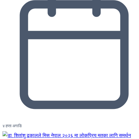
४ हप्ता अगाडि