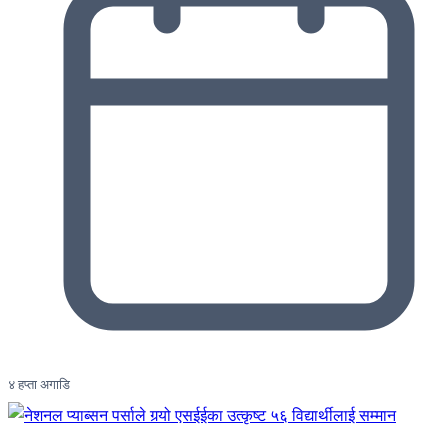
४ हप्ता अगाडि