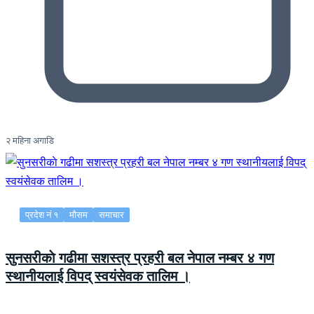
२ महिना अगाडि
प्रदेश नं १
मौसम
समाचार
सुनसरीकाे गढीमा सशस्त्र प्रहरी बल नेपाल नम्बर ४ गण
स्थानीयलाई विपद् स्वयंसेवक तालिम ।