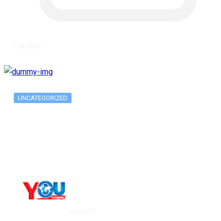
६ वर्ष अगाडि
UNCATEGORIZED
The 10 Best Substance Abuse
Counseling…
By
YOUTV