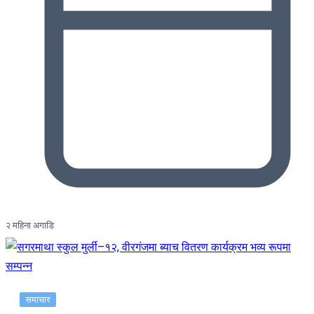
२ महिना अगाडि
समाचार