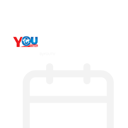
What Is ADX Average Directional Index…
By
YOUTV