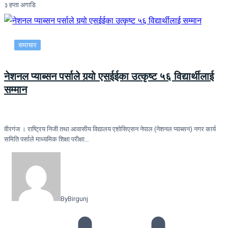
३ हप्ता अगाडि
समाचार
नेशनल प्याब्सन पर्साले गर्‍यो एसईईका उत्कृष्ट ५६ विद्यार्थीलाई
सम्मान
वीरगंज । राष्ट्रिय निजी तथा आवासीय विद्यालय एशोसिएसन नेपाल (नेशनल प्याब्सन) नगर कार्य
समिति पर्साले माध्यमिक शिक्षा परीक्षा…
By
Birgunj