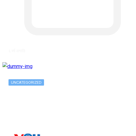
६ वर्ष अगाडि
UNCATEGORIZED
The 10 Best Substance Abuse
Counseling…