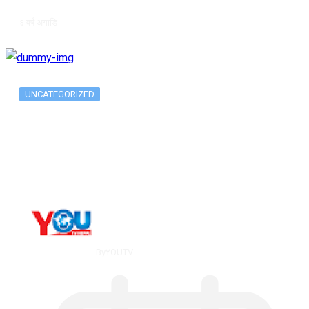
६ वर्ष अगाडि
UNCATEGORIZED
Long-term alcohol consumption alters
dorsal striatal…
By
YOUTV