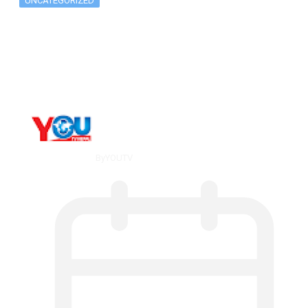
UNCATEGORIZED
Metatrader 5 метатрейдер, мета трейд,
мт,…
By
YOUTV