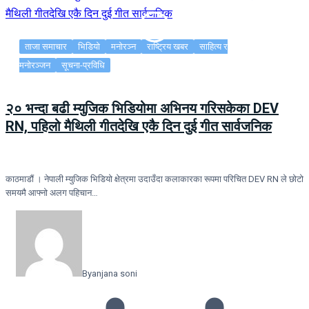
ताजा समाचार
भिडियो
मनोरञ्न
राष्ट्रिय खबर
साहित्य र
मनोरञ्जन
सूचना-प्रविधि
२० भन्दा बढी म्युजिक भिडियोमा अभिनय गरिसकेका DEV
RN, पहिलो मैथिली गीतदेखि एकै दिन दुई गीत सार्वजनिक
काठमाडौं । नेपाली म्युजिक भिडियो क्षेत्रमा उदाउँदा कलाकारका रूपमा परिचित DEV RN ले छोटो
समयमै आफ्नो अलग पहिचान…
By
anjana soni