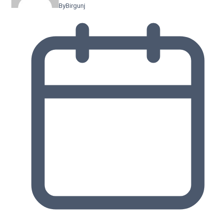
By
Birgunj