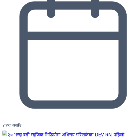
४ हप्ता अगाडि