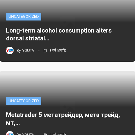
UNCATEGORIZED
Long-term alcohol consumption alters
dorsal striatal…
By
YOUTV
६ वर्ष अगाडि
UNCATEGORIZED
Metatrader 5 метатрейдер, мета трейд,
мт,…
By
YOUTV
६ वर्ष अगाडि