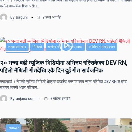
वीरगंज । राष्ट्रिय निजी तथा आवासीय विद्यालय एशोसिएसन नेपाल (नेशनल प्याब्सन) नगर कार्य समिति
पर्साले माध्यमिक शिक्षा परीक्षा…
By
Birgunj
४ हप्ता अगाडि
ताजा समाचार
भिडियो
मनोरञ्न
राष्ट्रिय खबर
साहित्य र मनोरञ्जन
सूचना-प्रविधि
२० भन्दा बढी म्युजिक भिडियोमा अभिनय गरिसकेका DEV RN,
पहिलो मैथिली गीतदेखि एकै दिन दुई गीत सार्वजनिक
काठमाडौं । नेपाली म्युजिक भिडियो क्षेत्रमा उदाउँदा कलाकारका रूपमा परिचित DEV RN ले छोटो
समयमै आफ्नो अलग पहिचान…
By
anjana soni
१ महिना अगाडि
समाचार