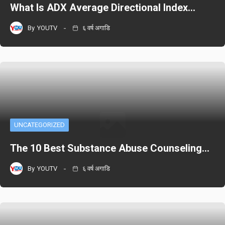
What Is ADX Average Directional Index…
By
YOUTV
६ वर्ष अगाडि
UNCATEGORIZED
The 10 Best Substance Abuse Counseling…
By
YOUTV
६ वर्ष अगाडि