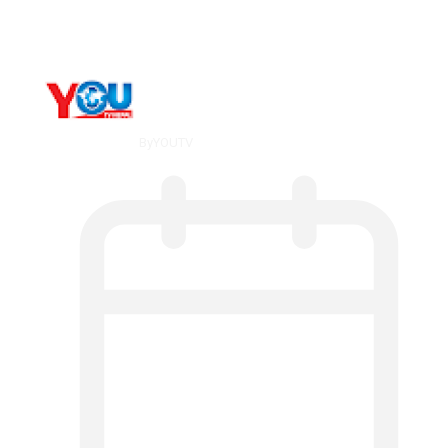
dorsal striatal…
By
YOUTV