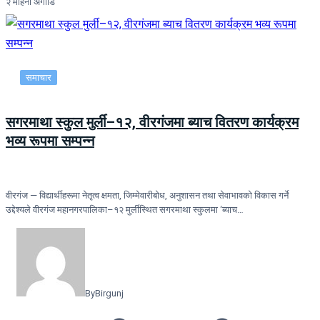
२ महिना अगाडि
समाचार
सगरमाथा स्कुल मुर्ली–१२, वीरगंजमा ब्याच वितरण कार्यक्रम
भव्य रूपमा सम्पन्न
वीरगंज — विद्यार्थीहरूमा नेतृत्व क्षमता, जिम्मेवारीबोध, अनुशासन तथा सेवाभावको विकास गर्ने
उद्देश्यले वीरगंज महानगरपालिका–१२ मुर्लीस्थित सगरमाथा स्कुलमा ‘ब्याच…
By
Birgunj