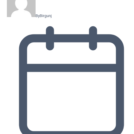
By
Birgunj