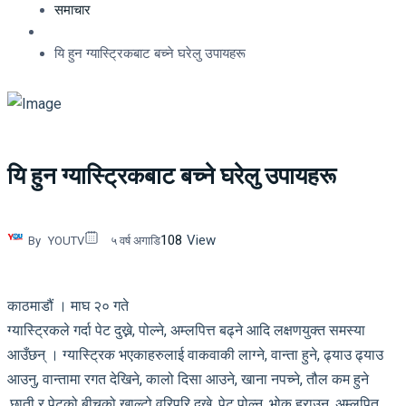
समाचार
यि हुन ग्यास्ट्रिकबाट बच्ने घरेलु उपायहरू
यि हुन ग्यास्ट्रिकबाट बच्ने घरेलु उपायहरू
108
View
By
YOUTV
५ वर्ष अगाडि
काठमाडौं । माघ २० गते
ग्यास्ट्रिकले गर्दा पेट दुख्ने, पोल्ने, अम्लपित्त बढ्ने आदि लक्षणयुक्त समस्या
आउँछन् । ग्यास्ट्रिक भएकाहरुलाई वाकवाकी लाग्ने, वान्ता हुने, ढ्याउ ढ्याउ
आउनु, वान्तामा रगत देखिने, कालो दिसा आउने, खाना नपच्ने, तौल कम हुने
,छाती र पेटको बीचको खाल्टो वरिपरि दुख्ने, पेट पोल्नु, भोक हराउनु, अम्लपित