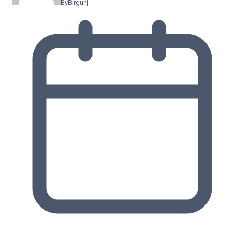
By
Birgunj