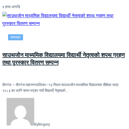
४ हप्ता अगाडि
समाचार
साउथजोन माध्यमिक विद्यालयमा विद्यार्थी नेतृत्वको शपथ ग्रहण
तथा पुरस्कार वितरण सम्पन्न
वीरगंज — वीरगंज महानगरपालिका–१३ स्थित साउथजोन माध्यमिक विद्यालयमा शैक्षिक सत्र
२०८३ का लागि चयन भएका नयाँ विद्यार्थी नेतृत्वको…
By
Birgunj