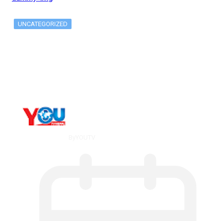
UNCATEGORIZED
The 10 Best Substance Abuse
Counseling…
By
YOUTV