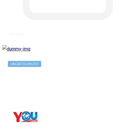
६ वर्ष अगाडि
UNCATEGORIZED
Metatrader 5 метатрейдер, мета трейд,
мт,…