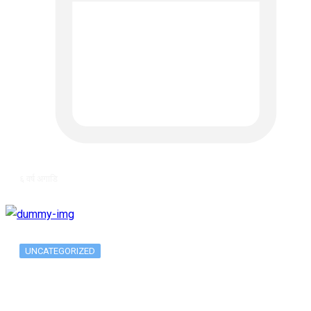
६ वर्ष अगाडि
UNCATEGORIZED
Long-term alcohol consumption alters