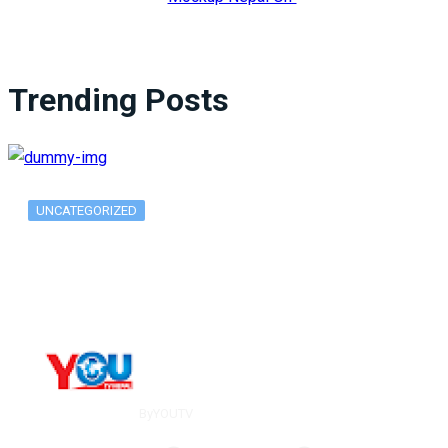
Trending Posts
UNCATEGORIZED
What Is ADX Average Directional Index…
By
YOUTV