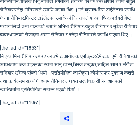
ब्यबस्थापन,पब्लिक भियु,ब्यत्तित्व क्षमताको अधारमा प्रथम रनरअपको रुपमा राहुल
रौनियार,स्नेहा रौनियारले उपाधि पाएका थिए ।भने क्रमशःमिस टाईलेंटका उपाधि
मेघना रौनियार,मिस्टर टाईलेंटका उपाधि औनितराजले पाएका थिए,त्यसैगरी बेष्ट
प्रशनालिटी तथा वाल्कको उपाधि अभिभा रौनियार,राहुल रौनियार र मुकेश रौनियार
ब्यबस्थापनको रोजाइमा अरुण रौनियार र स्नेहा रौनियारले उपाधि पाएका थिए ।
[the_ad id=”1853″]
मि.एण्ड मिस रौनियार२०२२ का इभेन्ट आयोजक एमी इन्टरटेमेन्टका एमी रौनियारको
अध्य्क्षतामा जज पाइन्लका रुपमा सानु खान्न,धिरज तन्दुकर,साहिल खान र संगीता
रौनियार भूमिका रहेको थियो ।प्रतियोगिता कार्यक्रम कोर्यग्राफर युवराज केशरी
तथा कार्यक्रम सहयोगी श्याम रौनियार लगायत उद्घोषक रोजिन शाक्यको
उपस्थितीमा प्रतियोगिता सम्पन्न भएको थियो ।
[the_ad id=”1196″]