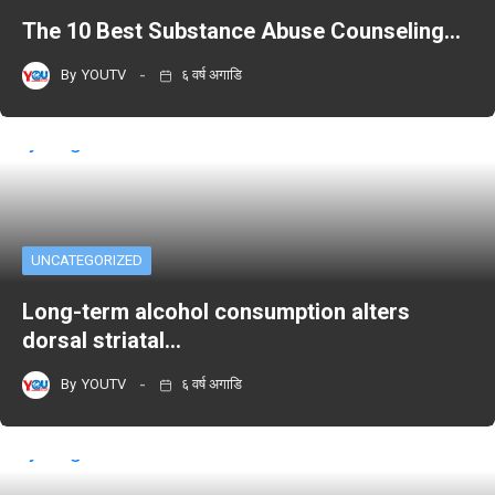
The 10 Best Substance Abuse Counseling…
By
YOUTV
६ वर्ष अगाडि
UNCATEGORIZED
Long-term alcohol consumption alters
dorsal striatal…
By
YOUTV
६ वर्ष अगाडि