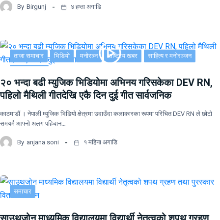
By
Birgunj
४ हप्ता अगाडि
ताजा समाचार
भिडियो
मनोरञ्न
राष्ट्रिय खबर
साहित्य र मनोरञ्जन
सूचना-प्रविधि
२० भन्दा बढी म्युजिक भिडियोमा अभिनय गरिसकेका DEV RN,
पहिलो मैथिली गीतदेखि एकै दिन दुई गीत सार्वजनिक
काठमाडौं । नेपाली म्युजिक भिडियो क्षेत्रमा उदाउँदा कलाकारका रूपमा परिचित DEV RN ले छोटो
समयमै आफ्नो अलग पहिचान…
By
anjana soni
१ महिना अगाडि
समाचार
साउथजोन माध्यमिक विद्यालयमा विद्यार्थी नेतृत्वको शपथ ग्रहण