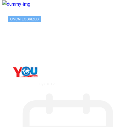
UNCATEGORIZED
Long-term alcohol consumption alters
dorsal striatal…
By
YOUTV