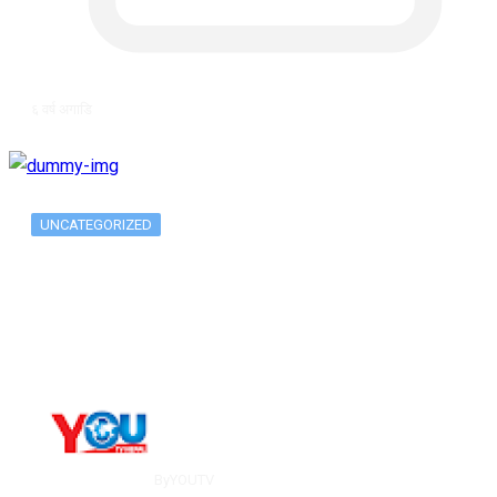
६ वर्ष अगाडि
UNCATEGORIZED
The 10 Best Substance Abuse
Counseling…
By
YOUTV