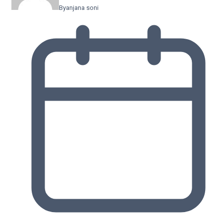
By
anjana soni