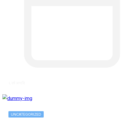
६ वर्ष अगाडि
UNCATEGORIZED
Metatrader 5 метатрейдер, мета трейд,