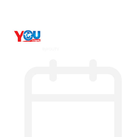
мт,…
By
YOUTV