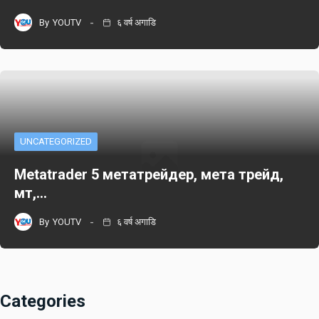
By
YOUTV
६ वर्ष अगाडि
UNCATEGORIZED
Metatrader 5 метатрейдер, мета трейд,
мт,…
By
YOUTV
६ वर्ष अगाडि
Categories