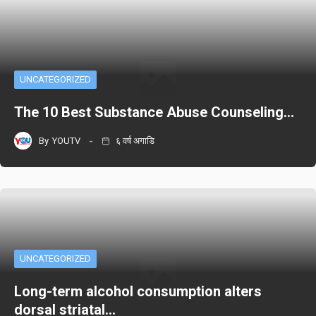
UNCATEGORIZED
The 10 Best Substance Abuse Counseling…
By
YOUTV
६ वर्ष अगाडि
UNCATEGORIZED
Long-term alcohol consumption alters
dorsal striatal…