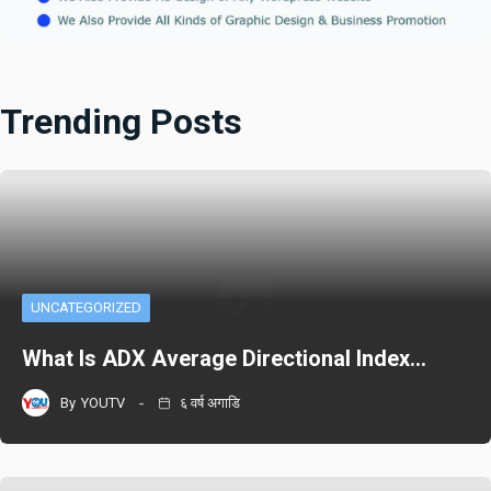
Trending Posts
UNCATEGORIZED
What Is ADX Average Directional Index…
By
YOUTV
६ वर्ष अगाडि