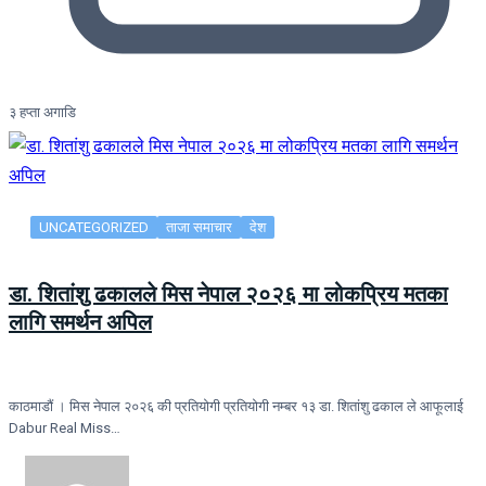
३ हप्ता अगाडि
UNCATEGORIZED
ताजा समाचार
देश
डा. शितांशु ढकालले मिस नेपाल २०२६ मा लोकप्रिय मतका
लागि समर्थन अपिल
काठमाडौं । मिस नेपाल २०२६ की प्रतियोगी प्रतियोगी नम्बर १३ डा. शितांशु ढकाल ले आफूलाई
Dabur Real Miss…