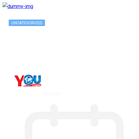
UNCATEGORIZED
Metatrader 5 метатрейдер, мета трейд,
мт,…
By
YOUTV