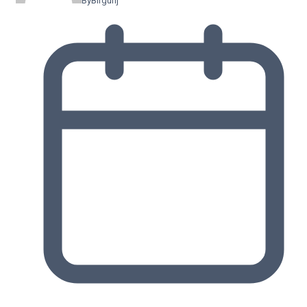
By
Birgunj