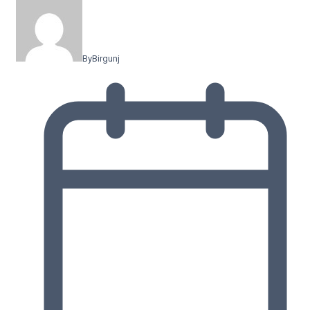
By
Birgunj