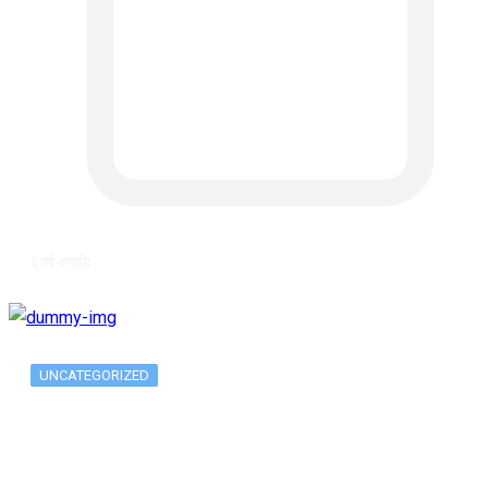
६ वर्ष अगाडि
UNCATEGORIZED
The 10 Best Substance Abuse
Counseling…