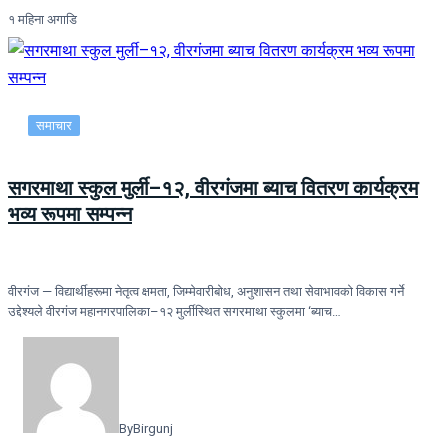
१ महिना अगाडि
समाचार
सगरमाथा स्कुल मुर्ली–१२, वीरगंजमा ब्याच वितरण कार्यक्रम
भव्य रूपमा सम्पन्न
वीरगंज — विद्यार्थीहरूमा नेतृत्व क्षमता, जिम्मेवारीबोध, अनुशासन तथा सेवाभावको विकास गर्ने
उद्देश्यले वीरगंज महानगरपालिका–१२ मुर्लीस्थित सगरमाथा स्कुलमा ‘ब्याच…
By
Birgunj