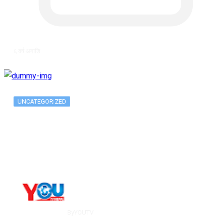
६ वर्ष अगाडि
UNCATEGORIZED
Long-term alcohol consumption alters
dorsal striatal…
By
YOUTV