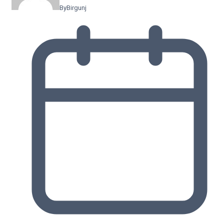
By
Birgunj