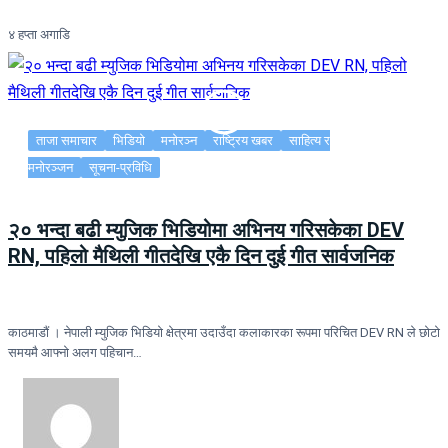
४ हप्ता अगाडि
ताजा समाचार
भिडियो
मनोरञ्न
राष्ट्रिय खबर
साहित्य र
मनोरञ्जन
सूचना-प्रविधि
२० भन्दा बढी म्युजिक भिडियोमा अभिनय गरिसकेका DEV
RN, पहिलो मैथिली गीतदेखि एकै दिन दुई गीत सार्वजनिक
काठमाडौं । नेपाली म्युजिक भिडियो क्षेत्रमा उदाउँदा कलाकारका रूपमा परिचित DEV RN ले छोटो
समयमै आफ्नो अलग पहिचान…