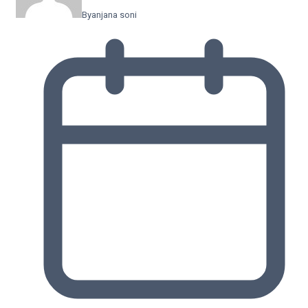
By
anjana soni