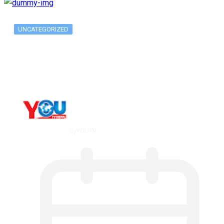
UNCATEGORIZED
What Is ADX Average Directional Index…
By
YOUTV