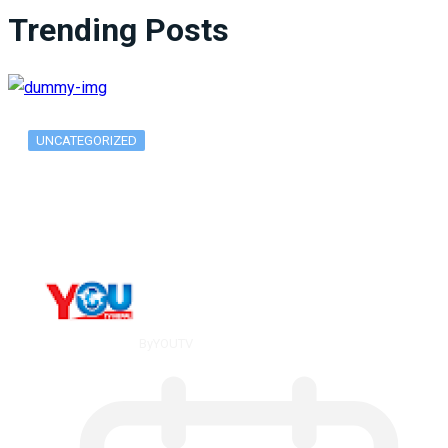
Trending Posts
UNCATEGORIZED
What Is ADX Average Directional Index…
By
YOUTV