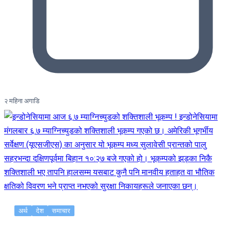
२ महिना अगाडि
अर्थ
देश
समाचार