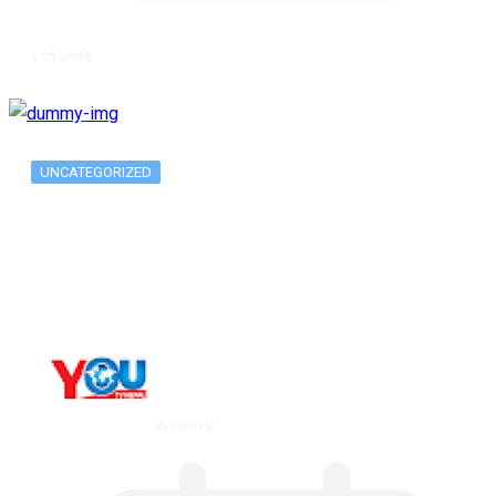
६ वर्ष अगाडि
UNCATEGORIZED
Metatrader 5 метатрейдер, мета трейд,
мт,…
By
YOUTV