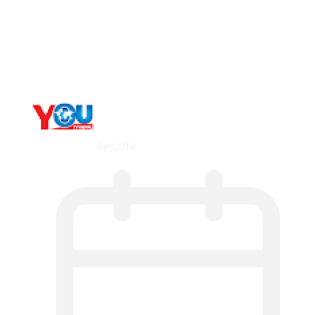
The 10 Best Substance Abuse
Counseling…
By
YOUTV