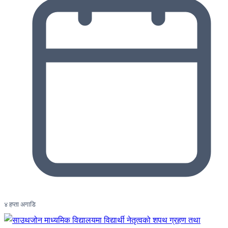
४ हप्ता अगाडि