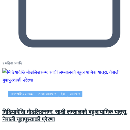
२ महिना अगाडि
अन्तराष्ट्रिय खबर
ताजा समाचार
देश
समाचार
मिडियादेखि मोडलिङसम्म: साक्षी लम्सालको बहुआयामिक यात्रा,
नेपाली युवापुस्ताकी प्रेरणा