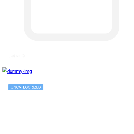
६ वर्ष अगाडि
UNCATEGORIZED
Long-term alcohol consumption alters
dorsal striatal…