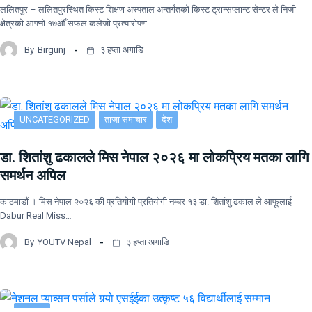
ललितपुर – ललितपुरस्थित किस्ट शिक्षण अस्पताल अन्तर्गतको किस्ट ट्रान्सप्लान्ट सेन्टर ले निजी
क्षेत्रको आफ्नो १७औँ सफल कलेजो प्रत्यारोपण…
By
Birgunj
३ हप्ता अगाडि
UNCATEGORIZED
ताजा समाचार
देश
डा. शितांशु ढकालले मिस नेपाल २०२६ मा लोकप्रिय मतका लागि
समर्थन अपिल
काठमाडौं । मिस नेपाल २०२६ की प्रतियोगी प्रतियोगी नम्बर १३ डा. शितांशु ढकाल ले आफूलाई
Dabur Real Miss…
By
YOUTV Nepal
३ हप्ता अगाडि
समाचार