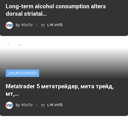
Long-term alcohol consumption alters
dorsal striatal…
By
YOUTV
६ वर्ष अगाडि
UNCATEGORIZED
Metatrader 5 метатрейдер, мета трейд,
мт,…
By
YOUTV
६ वर्ष अगाडि