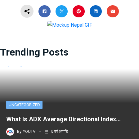
Trending Posts
UNCATEGORIZED
What Is ADX Average Directional Index…
By
YOUTV
६ वर्ष अगाडि