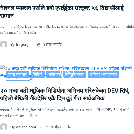
नेशनल प्याब्सन पर्साले गर्‍यो एसईईका उत्कृष्ट ५६ विद्यार्थीलाई
सम्मान
वीरगंज । राष्ट्रिय निजी तथा आवासीय विद्यालय एशोसिएसन नेपाल (नेशनल प्याब्सन) नगर कार्य समिति
पर्साले माध्यमिक शिक्षा परीक्षा…
By
Birgunj
४ हप्ता अगाडि
ताजा समाचार
भिडियो
मनोरञ्न
राष्ट्रिय खबर
साहित्य र मनोरञ्जन
सूचना-प्रविधि
२० भन्दा बढी म्युजिक भिडियोमा अभिनय गरिसकेका DEV RN,
पहिलो मैथिली गीतदेखि एकै दिन दुई गीत सार्वजनिक
काठमाडौं । नेपाली म्युजिक भिडियो क्षेत्रमा उदाउँदा कलाकारका रूपमा परिचित DEV RN ले छोटो
समयमै आफ्नो अलग पहिचान…
By
anjana soni
१ महिना अगाडि