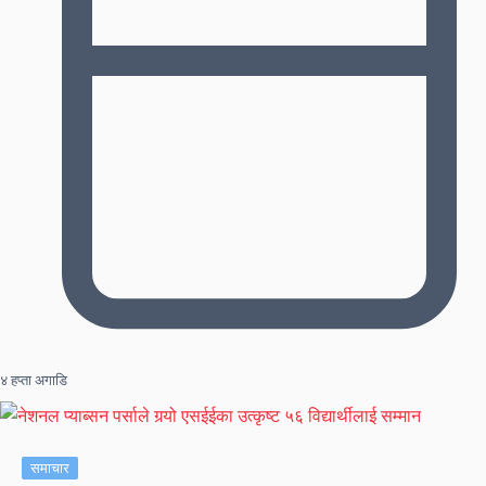
४ हप्ता अगाडि
समाचार