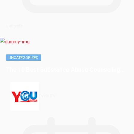
६ वर्ष अगाडि
UNCATEGORIZED
The 10 Best Substance Abuse Counseling…
By
YOUTV