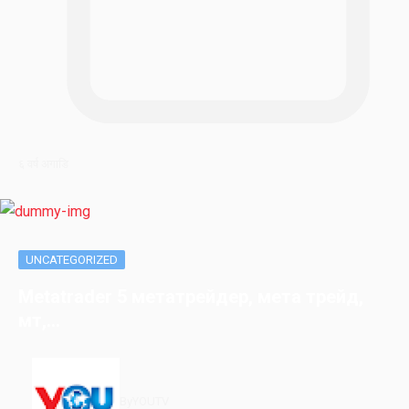
६ वर्ष अगाडि
UNCATEGORIZED
Metatrader 5 метатрейдер, мета трейд,
мт,…
By
YOUTV