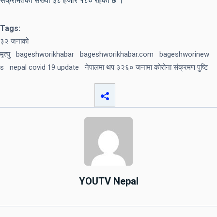
संक्रमितको संख्या ३८ हजार १८० रहेको छ ।
Tags:
३२ जनाको
मृत्यु
bageshworikhabar
bageshworikhabar.com
bageshworinew
s
nepal covid 19 update
नेपालमा थप ३२६० जनामा कोरोना संक्रमण पुष्टि
YOUTV Nepal