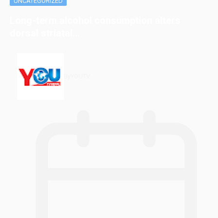
UNCATEGORIZED
Long-term alcohol consumption alters
dorsal striatal…
By
YOUTV