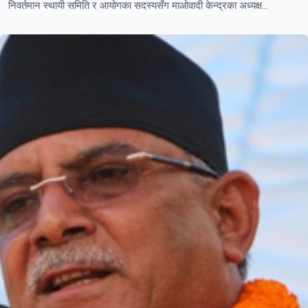
निवर्तमान स्थायी समिति र आयोगका सदस्यसँग माओवादी केन्द्रका अध्यक्ष प्रचण्ड छलफल गदै