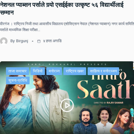
नेशनल प्याब्सन पर्साले गर्‍यो एसईईका उत्कृष्ट ५६ विद्यार्थीलाई
सम्मान
वीरगंज । राष्ट्रिय निजी तथा आवासीय विद्यालय एशोसिएसन नेपाल (नेशनल प्याब्सन) नगर कार्य समिति
पर्साले माध्यमिक शिक्षा परीक्षा…
By
Birgunj
४ हप्ता अगाडि
ताजा समाचार
भिडियो
मनोरञ्न
राष्ट्रिय खबर
साहित्य र मनोरञ्जन
सूचना-प्रविधि