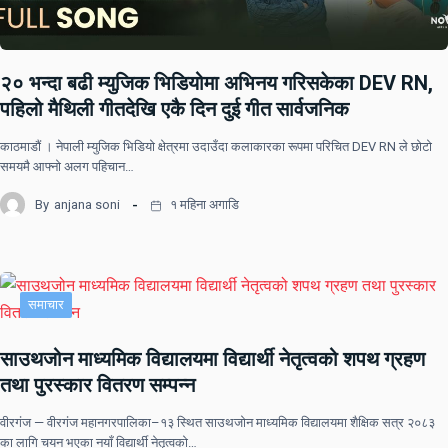
२० भन्दा बढी म्युजिक भिडियोमा अभिनय गरिसकेका DEV RN,
पहिलो मैथिली गीतदेखि एकै दिन दुई गीत सार्वजनिक
काठमाडौं । नेपाली म्युजिक भिडियो क्षेत्रमा उदाउँदा कलाकारका रूपमा परिचित DEV RN ले छोटो
समयमै आफ्नो अलग पहिचान…
By
anjana soni
१ महिना अगाडि
समाचार
साउथजोन माध्यमिक विद्यालयमा विद्यार्थी नेतृत्वको शपथ ग्रहण
तथा पुरस्कार वितरण सम्पन्न
वीरगंज — वीरगंज महानगरपालिका–१३ स्थित साउथजोन माध्यमिक विद्यालयमा शैक्षिक सत्र २०८३
का लागि चयन भएका नयाँ विद्यार्थी नेतृत्वको…