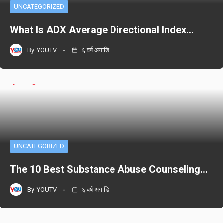
UNCATEGORIZED
What Is ADX Average Directional Index…
By
YOUTV
६ वर्ष अगाडि
UNCATEGORIZED
The 10 Best Substance Abuse Counseling…
By
YOUTV
६ वर्ष अगाडि