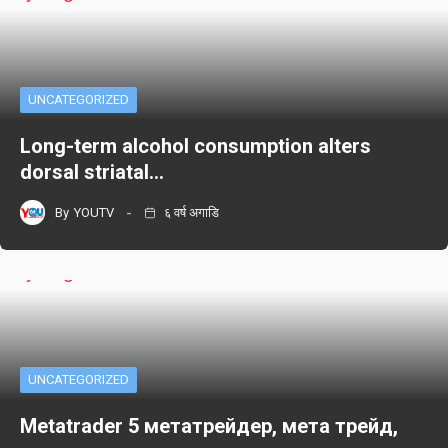
UNCATEGORIZED
Long-term alcohol consumption alters
dorsal striatal…
By
YOUTV
६ वर्ष अगाडि
UNCATEGORIZED
Metatrader 5 метатрейдер, мета трейд,