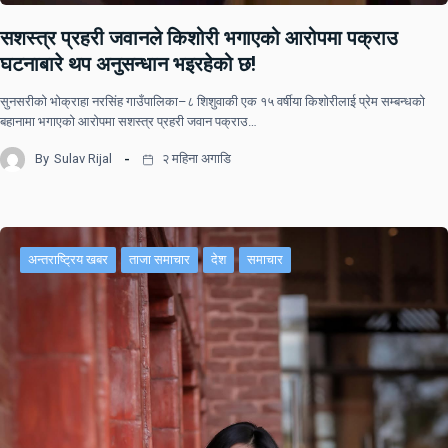
सशस्त्र प्रहरी जवानले किशोरी भगाएको आरोपमा पक्राउ
घटनाबारे थप अनुसन्धान भइरहेको छ!
सुनसरीको भोक्राहा नरसिंह गाउँपालिका–८ शिशुवाकी एक १५ वर्षीया किशोरीलाई प्रेम सम्बन्धको
बहानामा भगाएको आरोपमा सशस्त्र प्रहरी जवान पक्राउ…
By
Sulav Rijal
२ महिना अगाडि
अन्तराष्ट्रिय खबर
ताजा समाचार
देश
समाचार