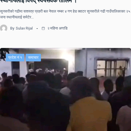
स्थानीयलाई विपद् स्वयंसेवक तालिम ।
सुनसरीकाे गढीमा सशस्त्र प्रहरी बल नेपाल नम्बर ४ गण हेड क्वाटर सुनसरीले गढी गाउँपालिकाका २५
जना स्थानीयलाई समेटेर…
By
Sulav Rijal
२ महिना अगाडि
प्रदेश नं १
समाचार