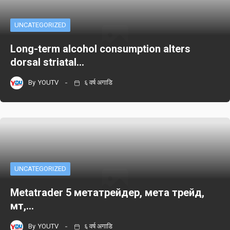
UNCATEGORIZED
Long-term alcohol consumption alters
dorsal striatal…
By
YOUTV
६ वर्ष अगाडि
UNCATEGORIZED
Metatrader 5 метатрейдер, мета трейд,
мт,…
By
YOUTV
६ वर्ष अगाडि