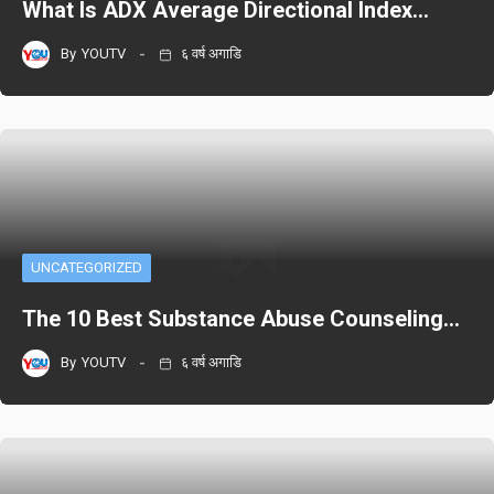
What Is ADX Average Directional Index…
By
YOUTV
६ वर्ष अगाडि
UNCATEGORIZED
The 10 Best Substance Abuse Counseling…
By
YOUTV
६ वर्ष अगाडि