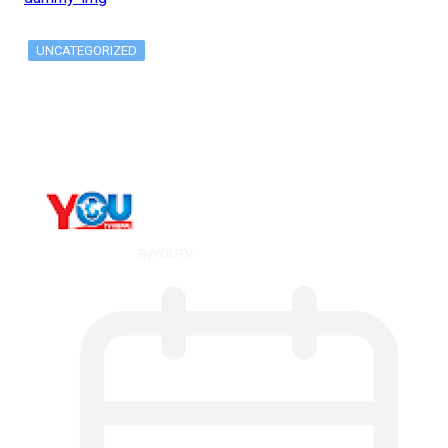
UNCATEGORIZED
What Is ADX Average Directional Index…
By
YOUTV