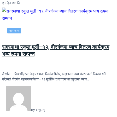
२ महिना अगाडि
समाचार
सगरमाथा स्कुल मुर्ली–१२, वीरगंजमा ब्याच वितरण कार्यक्रम
भव्य रूपमा सम्पन्न
वीरगंज — विद्यार्थीहरूमा नेतृत्व क्षमता, जिम्मेवारीबोध, अनुशासन तथा सेवाभावको विकास गर्ने
उद्देश्यले वीरगंज महानगरपालिका–१२ मुर्लीस्थित सगरमाथा स्कुलमा ‘ब्याच…
By
Birgunj