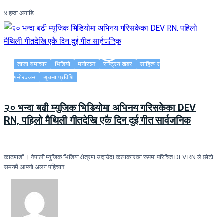
४ हप्ता अगाडि
ताजा समाचार
भिडियो
मनोरञ्न
राष्ट्रिय खबर
साहित्य र
मनोरञ्जन
सूचना-प्रविधि
२० भन्दा बढी म्युजिक भिडियोमा अभिनय गरिसकेका DEV
RN, पहिलो मैथिली गीतदेखि एकै दिन दुई गीत सार्वजनिक
काठमाडौं । नेपाली म्युजिक भिडियो क्षेत्रमा उदाउँदा कलाकारका रूपमा परिचित DEV RN ले छोटो
समयमै आफ्नो अलग पहिचान…