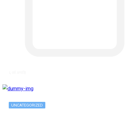
६ वर्ष अगाडि
UNCATEGORIZED
The 10 Best Substance Abuse
Counseling…