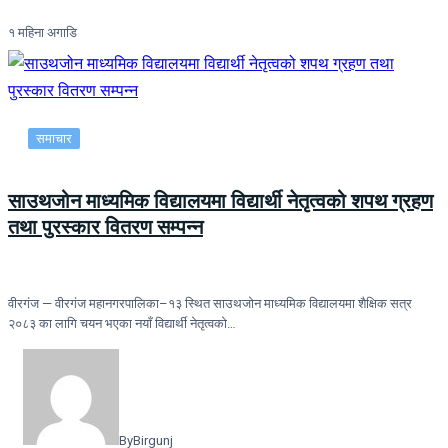
१ महिना अगाडि
समाचार
साउथजोन माध्यमिक विद्यालयमा विद्यार्थी नेतृत्वको शपथ ग्रहण
तथा पुरस्कार वितरण सम्पन्न
वीरगंज — वीरगंज महानगरपालिका–१३ स्थित साउथजोन माध्यमिक विद्यालयमा शैक्षिक सत्र
२०८३ का लागि चयन भएका नयाँ विद्यार्थी नेतृत्वको…
By
Birgunj