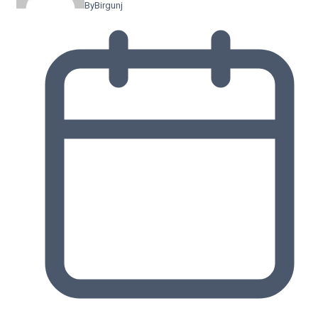
By
Birgunj