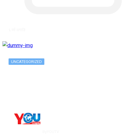
६ वर्ष अगाडि
UNCATEGORIZED
Long-term alcohol consumption alters
dorsal striatal…
By
YOUTV