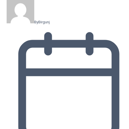
By
Birgunj