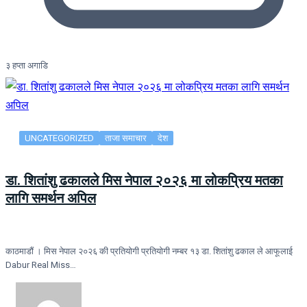
३ हप्ता अगाडि
UNCATEGORIZED
ताजा समाचार
देश
डा. शितांशु ढकालले मिस नेपाल २०२६ मा लोकप्रिय मतका
लागि समर्थन अपिल
काठमाडौं । मिस नेपाल २०२६ की प्रतियोगी प्रतियोगी नम्बर १३ डा. शितांशु ढकाल ले आफूलाई
Dabur Real Miss…