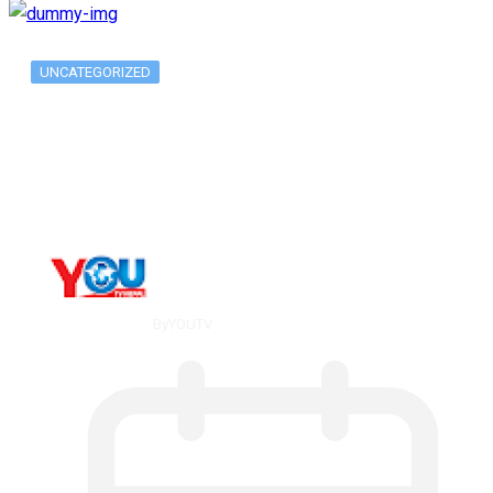
UNCATEGORIZED
Metatrader 5 метатрейдер, мета трейд,
мт,…
By
YOUTV