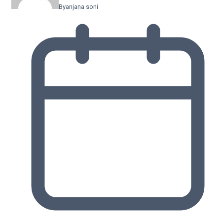
By
anjana soni