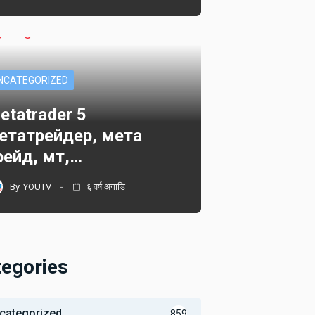
NCATEGORIZED
etatrader 5
етатрейдер, мета
рейд, мт,…
By
YOUTV
६ वर्ष अगाडि
tegories
categorized
859