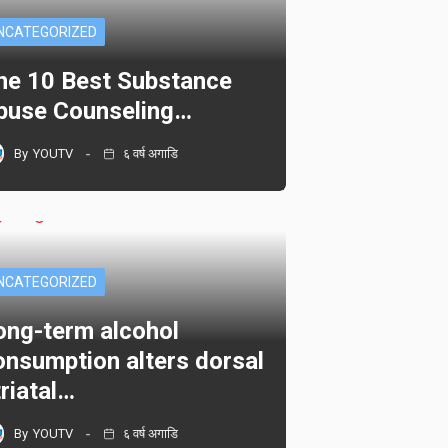
NCATEGORIZED
he 10 Best Substance
buse Counseling…
By
YOUTV
६ वर्ष अगाडि
NCATEGORIZED
ong-term alcohol
onsumption alters dorsal
triatal…
By
YOUTV
६ वर्ष अगाडि