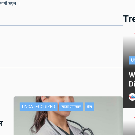
सहभागी भएन ।
Tr
U
W
D
UNCATEGORIZED
ताजा समाचार
देश
ल