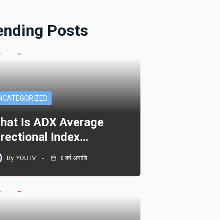
ending Posts
NCATEGORIZED
hat Is ADX Average
irectional Index…
By
YOUTV
६ वर्ष अगाडि