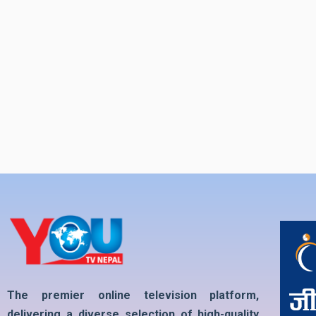
The premier online television platform,
delivering a diverse selection of high-quality