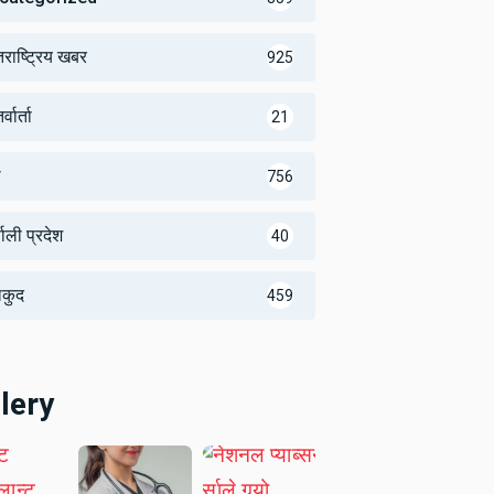
तराष्ट्रिय खबर
925
्वार्ता
21
थ
756
णाली प्रदेश
40
लकुद
459
lery