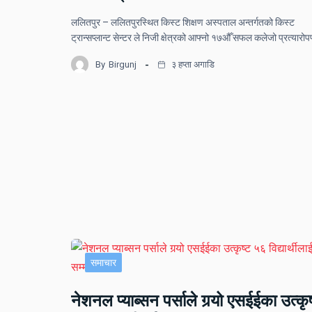
ललितपुर – ललितपुरस्थित किस्ट शिक्षण अस्पताल अन्तर्गतको किस्ट
ट्रान्सप्लान्ट सेन्टर ले निजी क्षेत्रको आफ्नो १७औँ सफल कलेजो प्रत्यार
By
Birgunj
३ हप्ता अगाडि
समाचार
नेशनल प्याब्सन पर्साले गर्‍यो एसईईका उत्कृष