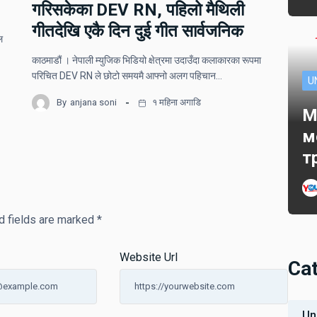
गरिसकेका DEV RN, पहिलो मैथिली
गीतदेखि एकै दिन दुई गीत सार्वजनिक
ल
काठमाडौं । नेपाली म्युजिक भिडियो क्षेत्रमा उदाउँदा कलाकारका रूपमा
परिचित DEV RN ले छोटो समयमै आफ्नो अलग पहिचान…
U
By
anjana soni
१ महिना अगाडि
M
м
т
d fields are marked
*
Website Url
Ca
Un