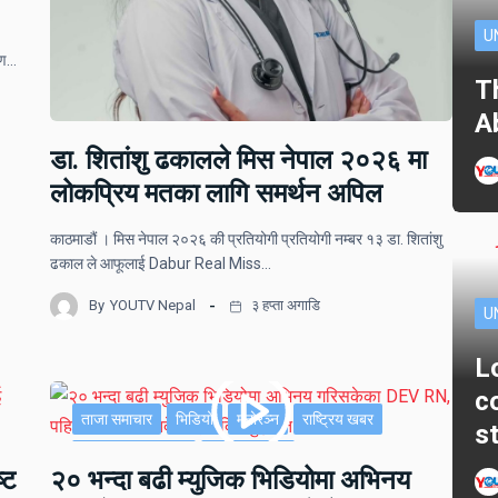
U
ोपण…
T
A
डा. शितांशु ढकालले मिस नेपाल २०२६ मा
लोकप्रिय मतका लागि समर्थन अपिल
काठमाडौं । मिस नेपाल २०२६ की प्रतियोगी प्रतियोगी नम्बर १३ डा. शितांशु
ढकाल ले आफूलाई Dabur Real Miss…
By
YOUTV Nepal
३ हप्ता अगाडि
U
L
c
ताजा समाचार
भिडियो
मनोरञ्न
राष्ट्रिय खबर
s
साहित्य र मनोरञ्जन
सूचना-प्रविधि
्ट
२० भन्दा बढी म्युजिक भिडियोमा अभिनय