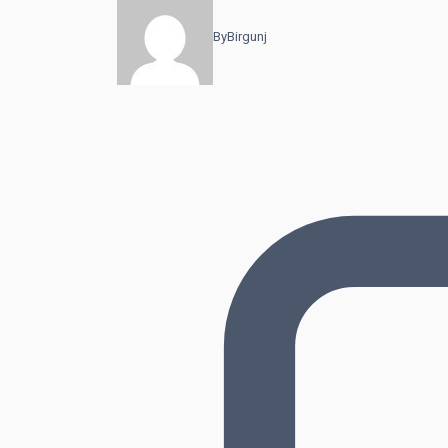
By
Birgunj