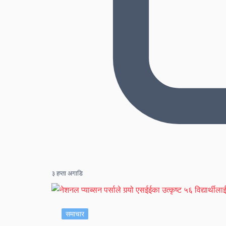
३ हप्ता अगाडि
समाचार