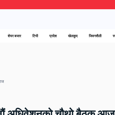
शेयर बजार
टिभी
प्रदेश
खेलकुद
जिवनशैली
स्
 आज
नवौं अधिवेशनको चौथो बैठक आज