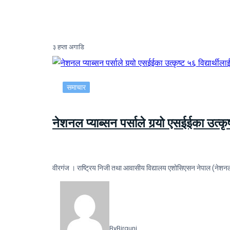
३ हप्ता अगाडि
समाचार
नेशनल प्याब्सन पर्साले गर्‍यो एसईईका उत्कृष
वीरगंज । राष्ट्रिय निजी तथा आवासीय विद्यालय एशोसिएसन नेपाल (नेशनल प्य
By
Birgunj