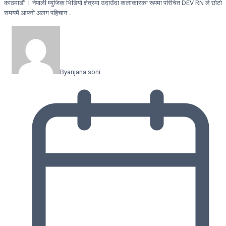
काठमाडौं । नेपाली म्युजिक भिडियो क्षेत्रमा उदाउँदा कलाकारका रूपमा परिचित DEV RN ले छोटो
समयमै आफ्नो अलग पहिचान…
By
anjana soni