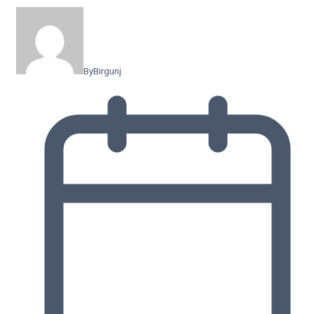
By
Birgunj