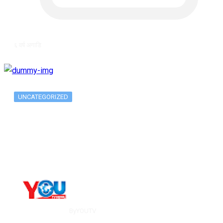
६ वर्ष अगाडि
UNCATEGORIZED
Metatrader 5 метатрейдер, мета трейд,
мт,…
By
YOUTV