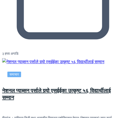
३ हप्ता अगाडि
समाचार
नेशनल प्याब्सन पर्साले गर्‍यो एसईईका उत्कृष्ट ५६ विद्यार्थीलाई
सम्मान
वीरगंज । राष्ट्रिय निजी तथा आवासीय विद्यालय एशोसिएसन नेपाल (नेशनल प्याब्सन) नगर कार्य