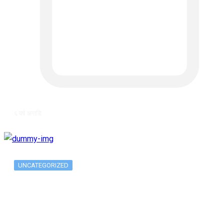
६ वर्ष अगाडि
UNCATEGORIZED
Long-term alcohol consumption alters
dorsal striatal…