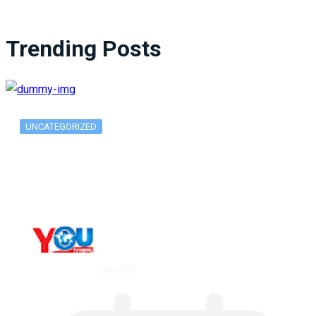
Trending Posts
UNCATEGORIZED
What Is ADX Average Directional Index…
By
YOUTV