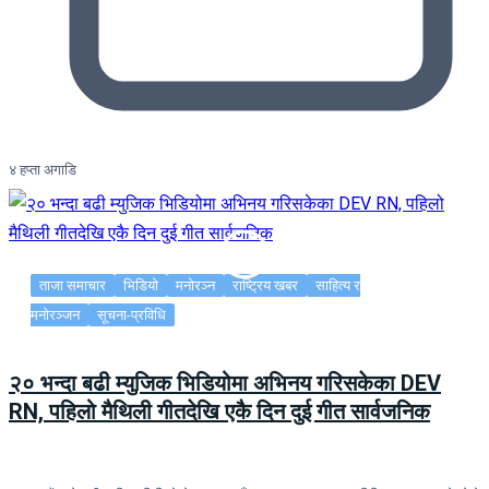
४ हप्ता अगाडि
ताजा समाचार
भिडियो
मनोरञ्न
राष्ट्रिय खबर
साहित्य र
मनोरञ्जन
सूचना-प्रविधि
२० भन्दा बढी म्युजिक भिडियोमा अभिनय गरिसकेका DEV
RN, पहिलो मैथिली गीतदेखि एकै दिन दुई गीत सार्वजनिक