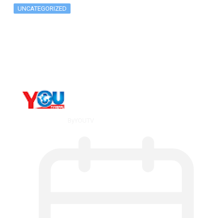
UNCATEGORIZED
The 10 Best Substance Abuse
Counseling…
By
YOUTV