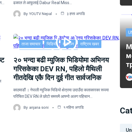
ोपण…
ढकाल ले आफूलाई Dabur Real Miss…
By
YOUTV Nepal
३ हप्ता अगाडि
U
ताजा समाचार
भिडियो
मनोरञ्न
राष्ट्रिय खबर
M
साहित्य र मनोरञ्जन
सूचना-प्रविधि
м
्ट
२० भन्दा बढी म्युजिक भिडियोमा अभिनय
т
गरिसकेका DEV RN, पहिलो मैथिली
गीतदेखि एकै दिन दुई गीत सार्वजनिक
ल
काठमाडौं । नेपाली म्युजिक भिडियो क्षेत्रमा उदाउँदा कलाकारका रूपमा
परिचित DEV RN ले छोटो समयमै आफ्नो अलग पहिचान…
By
anjana soni
१ महिना अगाडि
Ca
Un