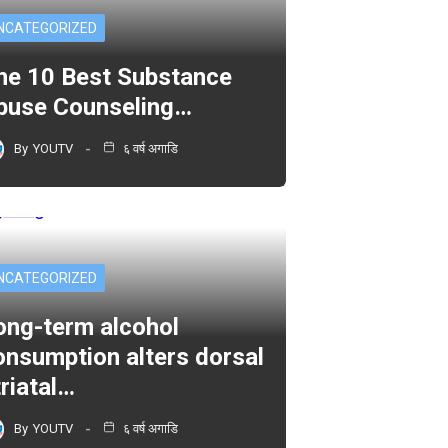
NCATEGORIZED
he 10 Best Substance
buse Counseling…
By
YOUTV
६ वर्ष अगाडि
NCATEGORIZED
ong-term alcohol
onsumption alters dorsal
triatal…
By
YOUTV
६ वर्ष अगाडि