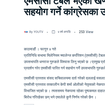
एमसीसी टेबल भएको खण्ड
सहयोग गर्ने कांग्रेसका
253
View
By
YOUTV
४ वर्ष अगाडि
काठमाडौं । फागुन ४ गते
प्रतिनिधि सभामा मिलेनियम च्यालेन्ज कर्पोरेशन (एमसीसी) टेबल
उपसभापति धनराज गुरुङले विश्वास लिनु भएको छ ।प्रमुख प्र
प्रदर्शन गरेर एमसीसी पारित गर्न सहयोग गर्ने उपसभापति गुरु
एमसीसी प्रस्ताव संसद सचिवालयमा दर्ता गरेको दललाई यसलाई पा
एमसीसी प्रस्ताव तत्कालीन केपी शर्मा ओलीको नेतृत्वको नेक
विभाजित भएको छ । त्यससमय नेकपामा रहेका पुष्पकमल दाहाल ‘
बिरोध गरिरहेका छन् भने एमालेले कुनै निर्णय गरेको छैन ।