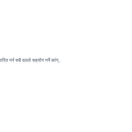
एमसीसी टेबल भएको खण्डमा पारित गर्न सबै दलले सहयोग गर्ने कांग्रेसका उपसभापति गुरुङको विश्वास