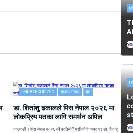
U
T
A
U
UNCATEGORIZED
ताजा समाचार
देश
L
c
ल
डा. शितांशु ढकालले मिस नेपाल २०२६ मा
s
लोकप्रिय मतका लागि समर्थन अपिल
काठमाडौं । मिस नेपाल २०२६ की प्रतियोगी प्रतियोगी नम्बर १३ डा. शितांशु