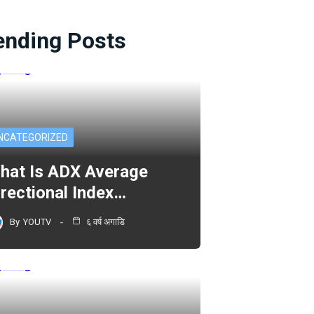
ending Posts
NCATEGORIZED
hat Is ADX Average
irectional Index…
By
YOUTV
६ वर्ष अगाडि