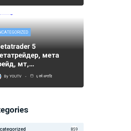
NCATEGORIZED
etatrader 5
етатрейдер, мета
рейд, мт,…
By
YOUTV
६ वर्ष अगाडि
tegories
categorized
859