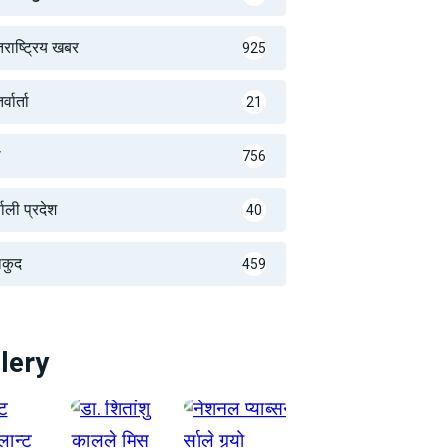
तराष्ट्रिय खबर
925
्वार्ता
21
थ
756
णाली प्रदेश
40
लकुद
459
lery