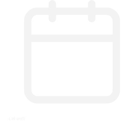
६ वर्ष अगाडि