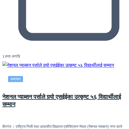
३ हप्ता अगाडि
समाचार
नेशनल प्याब्सन पर्साले गर्‍यो एसईईका उत्कृष्ट ५६ विद्यार्थीलाई
सम्मान
वीरगंज । राष्ट्रिय निजी तथा आवासीय विद्यालय एशोसिएसन नेपाल (नेशनल प्याब्सन) नगर कार्य