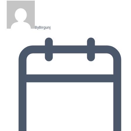
By
Birgunj