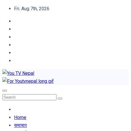
Skip
Fri. Aug 7th, 2026
to
content
You TV Nepal
News Portal
Home
समाचार