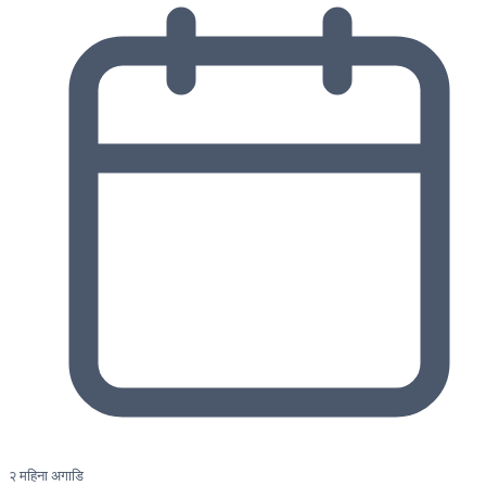
२ महिना अगाडि