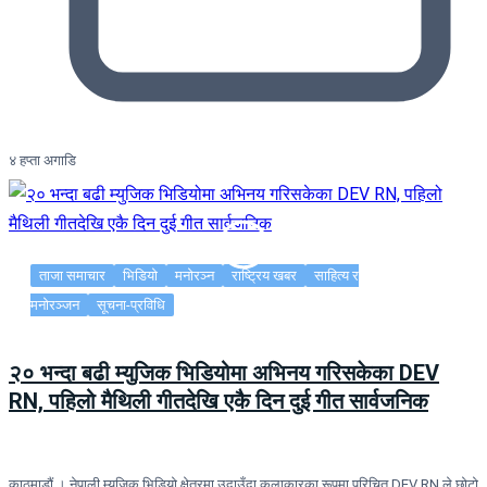
४ हप्ता अगाडि
ताजा समाचार
भिडियो
मनोरञ्न
राष्ट्रिय खबर
साहित्य र
मनोरञ्जन
सूचना-प्रविधि
२० भन्दा बढी म्युजिक भिडियोमा अभिनय गरिसकेका DEV
RN, पहिलो मैथिली गीतदेखि एकै दिन दुई गीत सार्वजनिक
काठमाडौं । नेपाली म्युजिक भिडियो क्षेत्रमा उदाउँदा कलाकारका रूपमा परिचित DEV RN ले छोटो