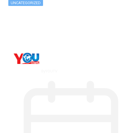
UNCATEGORIZED
The 10 Best Substance Abuse
Counseling…
By
YOUTV