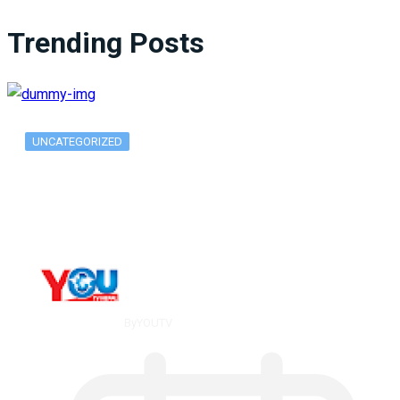
Trending Posts
UNCATEGORIZED
What Is ADX Average Directional Index…
By
YOUTV