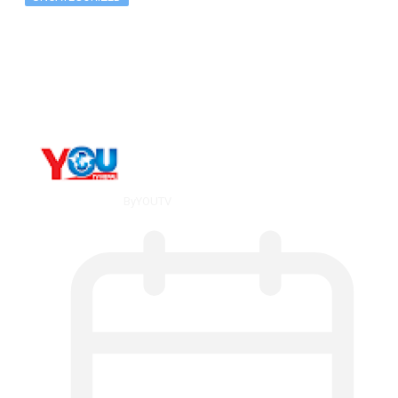
The 10 Best Substance Abuse
Counseling…
By
YOUTV