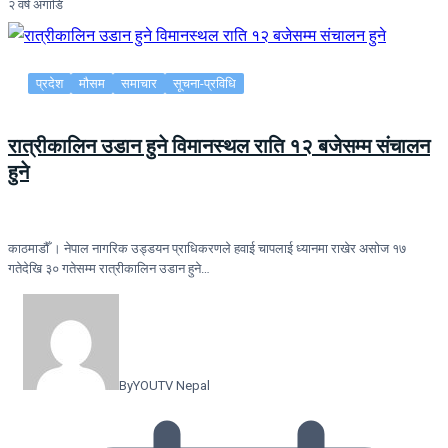
२ वर्ष अगाडि
प्रदेश
मौसम
समाचार
सूचना-प्रविधि
रात्रीकालिन उडान हुने विमानस्थल राति १२ बजेसम्म संचालन
हुने
काठमाडौँ । नेपाल नागरिक उड्डयन प्राधिकरणले हवाई चापलाई ध्यानमा राखेर असोज १७
गतेदेखि ३० गतेसम्म रात्रीकालिन उडान हुने…
By
YOUTV Nepal