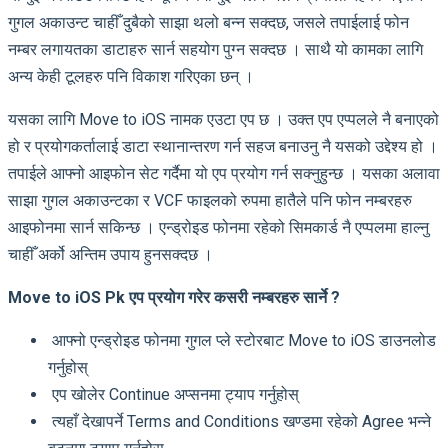
गुगल अकाउन्ट चाहीँ दुबैको साझा थलो बन्न सक्दछ, जसले तपाईलाई फोन
नम्बर लगायतका डाटाहरु सार्न सहयोग पुग्न सक्दछ । साथै यो कामका लागि
अन्य केही टूलहरु पनि विकाश गरिएका छन् ।
यसका लागि Move to iOS नामक एउटा एप छ । उक्त एप एप्पलले नै बनाएको
हो र प्रयोगकर्तालाई डाटा स्थानान्तरण गर्न सहज बनाउनु नै यसको उद्देश्य हो ।
तपाईले आफ्नो आइफोन सेट गर्दैमा यो एप प्रयोग गर्न सक्नुहुन्छ । यसका अलावा
साझा गुगल अकाउन्टका र VCF फाइलको रुपमा हातैले पनि फोन नम्बरहरु
आइफोनमा सार्न सकिन्छ । एन्ड्रोइड फोनमा रहेको सिमकार्ड नै एप्पलमा हाल्नु
चाहीँ अर्को अन्तिम उपाय हुनसक्दछ ।
Move to iOS Pk एप प्रयोग गरेर कसरी नम्बरहरु सार्ने ?
आफ्नो एन्ड्रोइड फोनमा गुगल प्ले स्टोरबाट Move to iOS डाउनलोड
गर्नुहोस्
एप खोलेर Continue अप्सनमा ट्याप गर्नुहोस्
त्यहाँ देखापर्ने Terms and Conditions खण्डमा रहेको Agree भन्ने