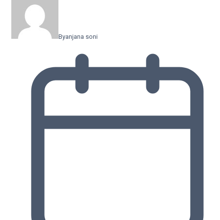
By
anjana soni