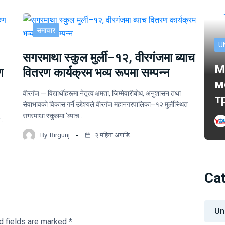
समाचार
U
सगरमाथा स्कुल मुर्ली–१२, वीरगंजमा ब्याच
M
ण
वितरण कार्यक्रम भव्य रूपमा सम्पन्न
м
वीरगंज — विद्यार्थीहरूमा नेतृत्व क्षमता, जिम्मेवारीबोध, अनुशासन तथा
т
सेवाभावको विकास गर्ने उद्देश्यले वीरगंज महानगरपालिका–१२ मुर्लीस्थित
सगरमाथा स्कुलमा ‘ब्याच…
ो…
By
Birgunj
२ महिना अगाडि
Ca
Un
d fields are marked
*