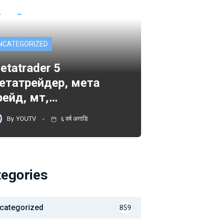
NCATEGORIZED
etatrader 5
етатрейдер, мета
рейд, мт,…
By
YOUTV
६ वर्ष अगाडि
tegories
categorized
859