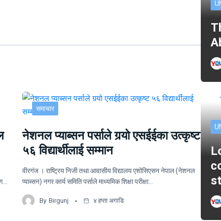
U
T
A
समाचार
U
ल
नेशनल प्याब्सन पर्साले गर्‍यो एसईईका उत्कृष्ट
५६ विद्यार्थीलाई सम्मान
L
c
वीरगंज । राष्ट्रिय निजी तथा आवासीय विद्यालय एशोसिएसन नेपाल (नेशनल
s
ोपण…
प्याब्सन) नगर कार्य समिति पर्साले माध्यमिक शिक्षा परीक्षा…
By
Birgunj
४ हप्ता अगाडि