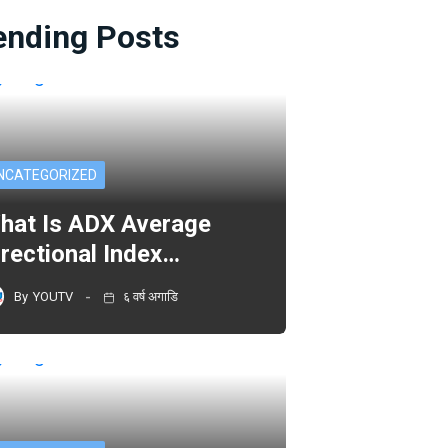
ending Posts
NCATEGORIZED
hat Is ADX Average
irectional Index…
By
YOUTV
६ वर्ष अगाडि