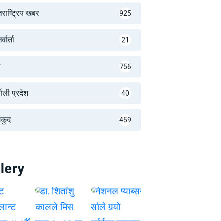
तराष्ट्रिय खबर
925
्वार्ता
21
थ
756
णाली प्रदेश
40
लकुद
459
lery