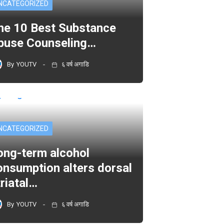
NCATEGORIZED
he 10 Best Substance
buse Counseling…
By
YOUTV
६ वर्ष अगाडि
NCATEGORIZED
ong-term alcohol
onsumption alters dorsal
triatal…
By
YOUTV
६ वर्ष अगाडि