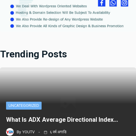
Trending Posts
UNCATEGORIZED
What Is ADX Average Directional Index…
By
YOUTV
६ वर्ष अगाडि