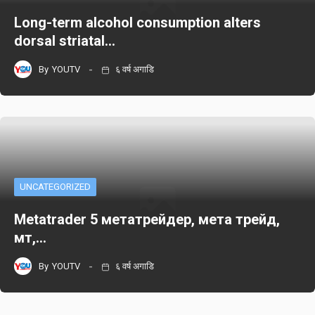
Long-term alcohol consumption alters
dorsal striatal…
By
YOUTV
६ वर्ष अगाडि
UNCATEGORIZED
Metatrader 5 метатрейдер, мета трейд,
мт,…
By
YOUTV
६ वर्ष अगाडि