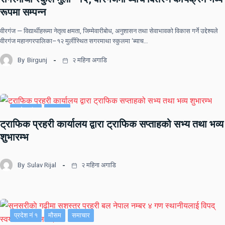
रूपमा सम्पन्न
वीरगंज — विद्यार्थीहरूमा नेतृत्व क्षमता, जिम्मेवारीबोध, अनुशासन तथा सेवाभावको विकास गर्ने उद्देश्यले
वीरगंज महानगरपालिका–१२ मुर्लीस्थित सगरमाथा स्कुलमा ‘ब्याच…
By
Birgunj
२ महिना अगाडि
प्रदेश नं २
समाचार
ट्राफिक प्रहरी कार्यालय द्वारा ट्राफिक सप्ताहको सभ्य तथा भव्य
शुभारम्भ
By
Sulav Rijal
२ महिना अगाडि
प्रदेश नं १
मौसम
समाचार