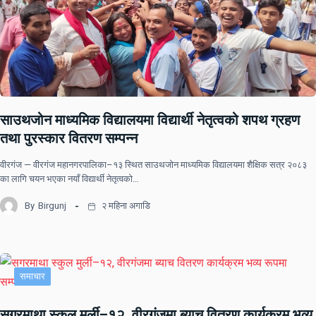
साउथजोन माध्यमिक विद्यालयमा विद्यार्थी नेतृत्वको शपथ ग्रहण
तथा पुरस्कार वितरण सम्पन्न
वीरगंज — वीरगंज महानगरपालिका–१३ स्थित साउथजोन माध्यमिक विद्यालयमा शैक्षिक सत्र २०८३
का लागि चयन भएका नयाँ विद्यार्थी नेतृत्वको…
By
Birgunj
२ महिना अगाडि
समाचार
सगरमाथा स्कुल मुर्ली–१२, वीरगंजमा ब्याच वितरण कार्यक्रम भव्य