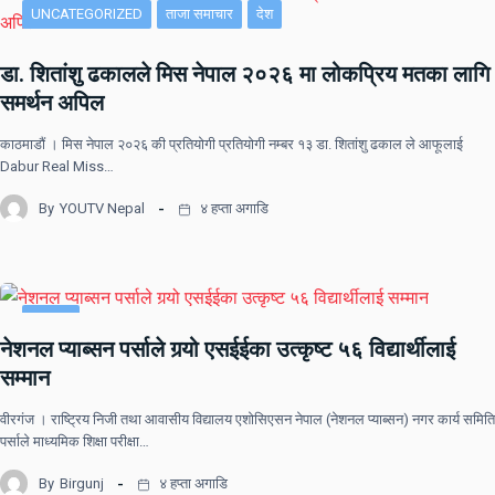
UNCATEGORIZED
ताजा समाचार
देश
डा. शितांशु ढकालले मिस नेपाल २०२६ मा लोकप्रिय मतका लागि
समर्थन अपिल
काठमाडौं । मिस नेपाल २०२६ की प्रतियोगी प्रतियोगी नम्बर १३ डा. शितांशु ढकाल ले आफूलाई
Dabur Real Miss…
By
YOUTV Nepal
४ हप्ता अगाडि
समाचार
नेशनल प्याब्सन पर्साले गर्‍यो एसईईका उत्कृष्ट ५६ विद्यार्थीलाई
सम्मान
वीरगंज । राष्ट्रिय निजी तथा आवासीय विद्यालय एशोसिएसन नेपाल (नेशनल प्याब्सन) नगर कार्य समिति
पर्साले माध्यमिक शिक्षा परीक्षा…
By
Birgunj
४ हप्ता अगाडि