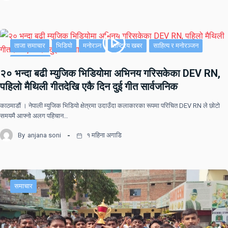
ताजा समाचार
भिडियो
मनोरञ्न
राष्ट्रिय खबर
साहित्य र मनोरञ्जन
सूचना-प्रविधि
२० भन्दा बढी म्युजिक भिडियोमा अभिनय गरिसकेका DEV RN,
पहिलो मैथिली गीतदेखि एकै दिन दुई गीत सार्वजनिक
काठमाडौं । नेपाली म्युजिक भिडियो क्षेत्रमा उदाउँदा कलाकारका रूपमा परिचित DEV RN ले छोटो
समयमै आफ्नो अलग पहिचान…
By
anjana soni
१ महिना अगाडि
समाचार