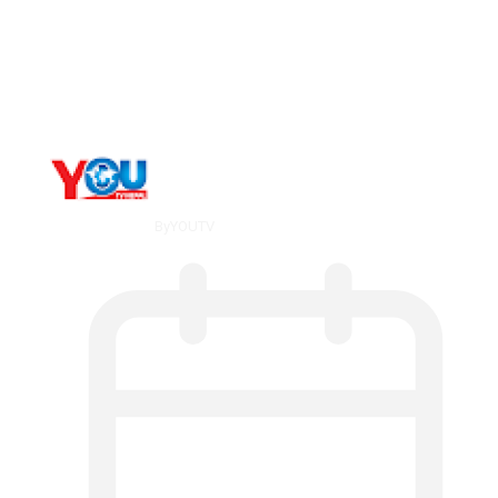
Long-term alcohol consumption alters
dorsal striatal…
By
YOUTV