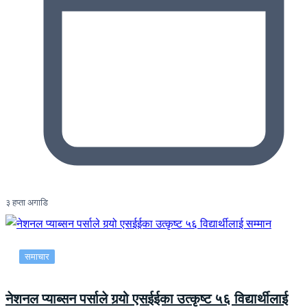
३ हप्ता अगाडि
समाचार
नेशनल प्याब्सन पर्साले गर्‍यो एसईईका उत्कृष्ट ५६ विद्यार्थीलाई