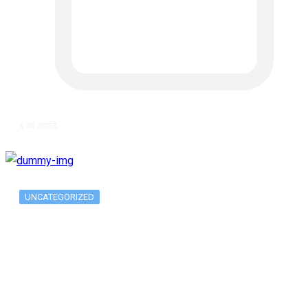
६ वर्ष अगाडि
UNCATEGORIZED
Metatrader 5 метатрейдер, мета трейд,
мт,…