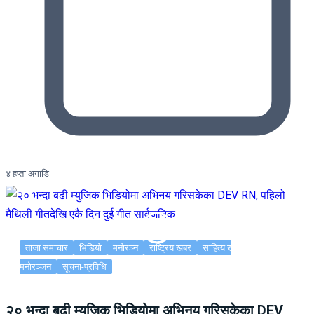
४ हप्ता अगाडि
ताजा समाचार
भिडियो
मनोरञ्न
राष्ट्रिय खबर
साहित्य र
मनोरञ्जन
सूचना-प्रविधि
२० भन्दा बढी म्युजिक भिडियोमा अभिनय गरिसकेका DEV