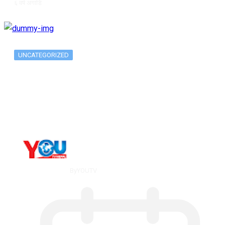
६ वर्ष अगाडि
UNCATEGORIZED
The 10 Best Substance Abuse
Counseling…
By
YOUTV