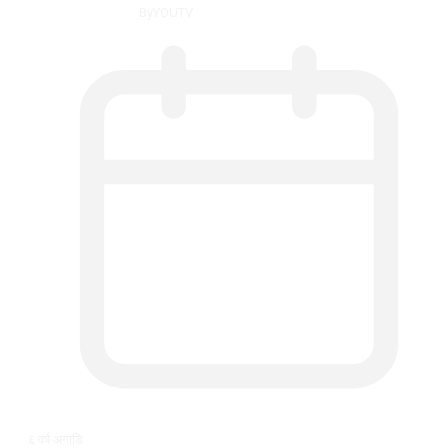
By
YOUTV
६ वर्ष अगाडि