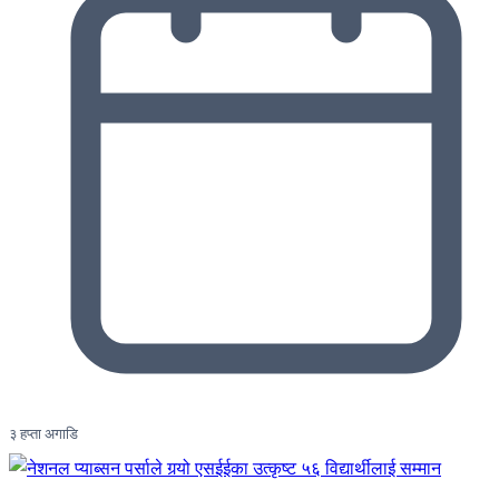
३ हप्ता अगाडि