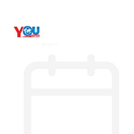
Counseling…
By
YOUTV