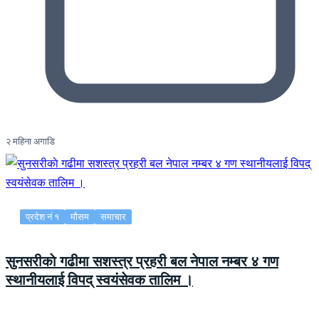
२ महिना अगाडि
प्रदेश नं १
मौसम
समाचार
सुनसरीकाे गढीमा सशस्त्र प्रहरी बल नेपाल नम्बर ४ गण
स्थानीयलाई विपद् स्वयंसेवक तालिम ।