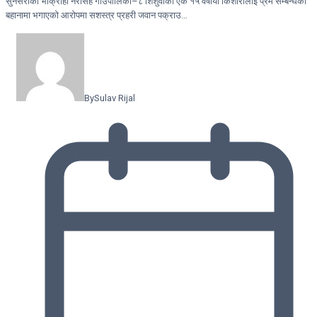
सुनसरीको भोक्राहा नरसिंह गाउँपालिका–८ शिशुवाकी एक १५ वर्षीया किशोरीलाई प्रेम सम्बन्धको
बहानामा भगाएको आरोपमा सशस्त्र प्रहरी जवान पक्राउ…
By
Sulav Rijal