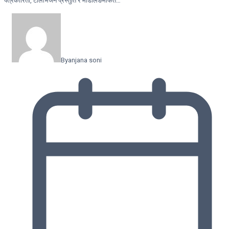
पत्रकारिता, टेलिभिजन प्रस्तुति र मोडलिङमार्फत…
By
anjana soni