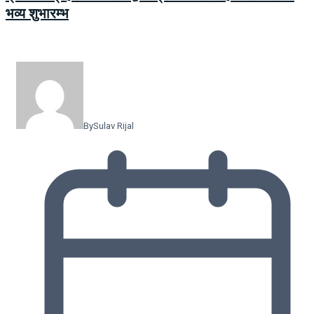
भव्य शुभारम्भ
By
Sulav Rijal