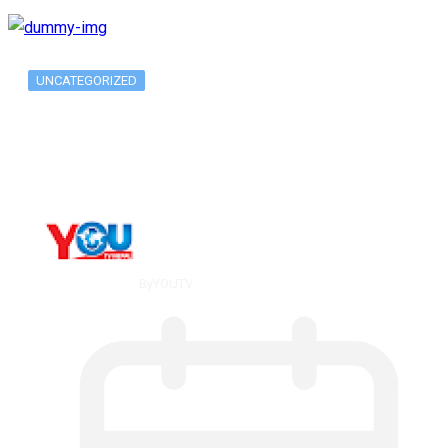
UNCATEGORIZED
What Is ADX Average Directional Index…
By
YOUTV