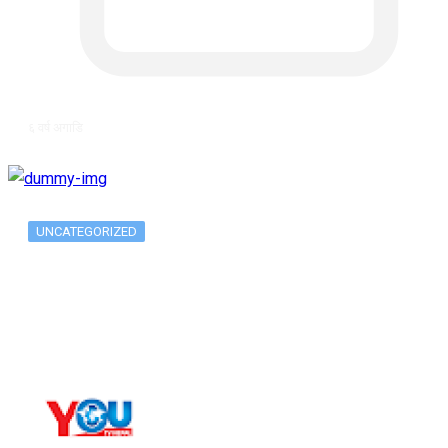
६ वर्ष अगाडि
UNCATEGORIZED
Long-term alcohol consumption alters
dorsal striatal…