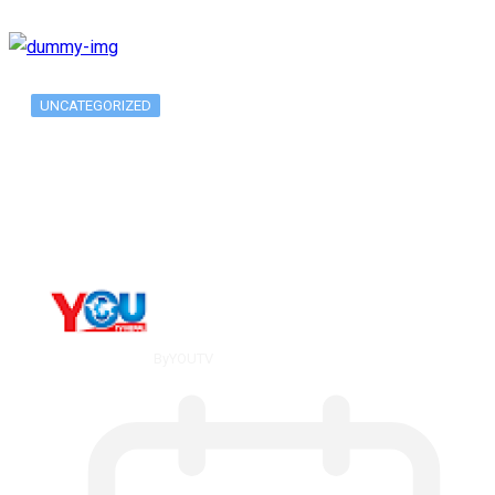
UNCATEGORIZED
Metatrader 5 метатрейдер, мета трейд,
мт,…
By
YOUTV